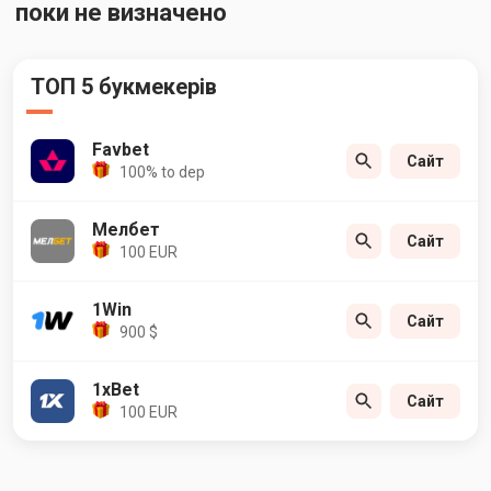
поки не визначено
ТОП 5 букмекерів
Favbet
Сайт
100% to dep
Мелбет
Сайт
100 EUR
1Win
Сайт
900 $
1xBet
Сайт
100 EUR