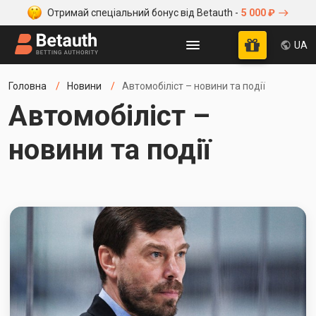
Отримай спеціальний бонус від Betauth -
5 000 ₽
UA
Головна
Новини
Автомобіліст – новини та події
Автомобіліст –
новини та події