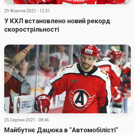
29 Жовтня 2021 - 12:31
У КХЛ встановлено новий рекорд
скорострільності
25 Серпня 2021 - 08:46
Майбутнє Дацюка в "Автомобілісті"