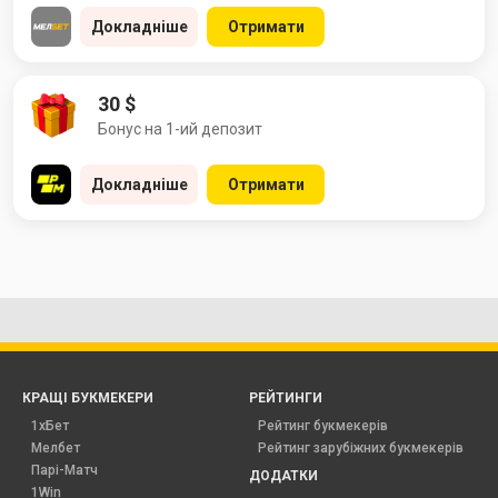
Докладніше
Отримати
30 $
Бонус на 1-ий депозит
Докладніше
Отримати
КРАЩІ БУКМЕКЕРИ
РЕЙТИНГИ
1хБет
Рейтинг букмекерів
Мелбет
Рейтинг зарубіжних букмекерів
Парі-Матч
ДОДАТКИ
1Win