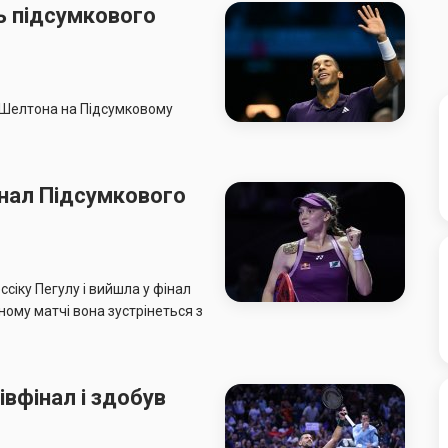
 підсумкового
 Шелтона на Підсумковому
інал Підсумкового
іку Пегулу і вийшла у фінал
ному матчі вона зустрінеться з
вфінал і здобув