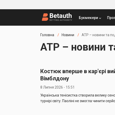
Букмекери
Про
Топ Букмекери
1xBet
Головна
Новини
ATP – новини та под
ATP – новини та
Мелбет
Паріматч
1Win
Костюк вперше в кар'єрі ви
Букмекери
Вімблдону
8 Липня 2026 - 15:51
Українська тенісистка створила велику сен
турнірі світу. Паоліні не змогла чинити серй