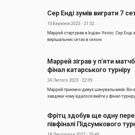
Сер Енді зумів виграти 7 се
10 Березня 2023 - 21:32
Маррей стартував в Індіан-Уеллс. Сер Енді 
вирішальних сетах в сезоні.
Маррей зіграв у п'яти матчб
фінал катарського турніру
24 Лютого 2023 - 22:09
Маррей приємно дивує шанувальників. Він ві
завдяки чому вдалося вийти у фінал турніру
Фрітц здобув ще одну перем
півфіналі Підсумкового тур
18 Листопада 2022 - 20:45