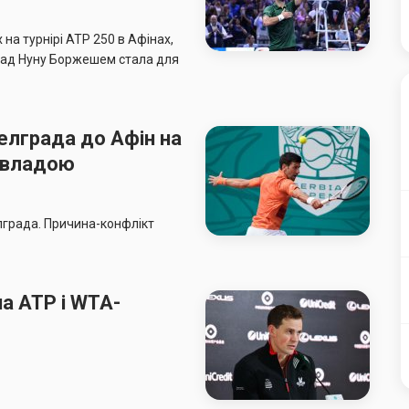
а турнірі ATP 250 в Афінах,
 над Нуну Боржешем стала для
Белграда до Афін на
з владою
лграда. Причина-конфлікт
на ATP і WTA-