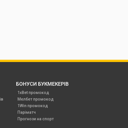
БОНУСИ БУКМЕКЕРІВ
1xBet промокод
ів
Мелбет промокод
1Win промокод
Паріматч
Прогнози на спорт