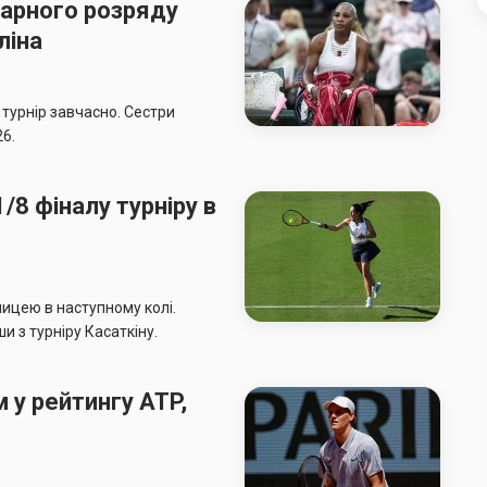
парного розряду
ліна
турнір завчасно. Сестри
26.
1/8 фіналу турніру в
ницею в наступному колі.
 з турніру Касаткіну.
 у рейтингу ATP,