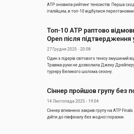
АТР оновила рейтинг тенісистів. Перша сх
італійцем, в топ-10 відбулися перестановки
Топ-10 ATP раптово відмови
Open після підтвердження 
27 Грудня 2025 - 20:08
Один з лідерів світового тенісу змушений в
Травма руки не дозволила Джеку Дрейперу
турніру Великого шолома сезону.
Сіннер пройшов групу без п
14 Листопада 2025 - 19:04
Сіннер впевнено закрив групу на ATP Finals
дійти до півфіналу без жодної поразки.