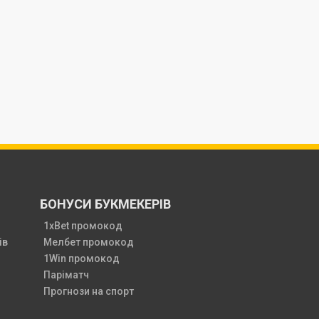
БОНУСИ БУКМЕКЕРІВ
1xBet промокод
ів
Мелбет промокод
1Win промокод
Паріматч
Прогнози на спорт