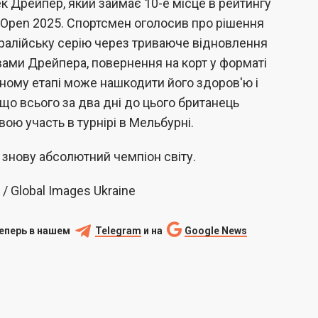
к Дрейпер, який займає 10-е місце в рейтингу
ian Open 2025. Спортсмен оголосив про рішення
ралійську серію через триваюче відновлення
вами Дрейпера, повернення на корт у форматі
аному етапі може нашкодити його здоров'ю і
, що всього за два дні до цього британець
ою участь в турнірі в Мельбурні.
 знову абсолютний чемпіон світу.
/ Global Images Ukraine
теперь в нашем
Telegram
и на
Google News