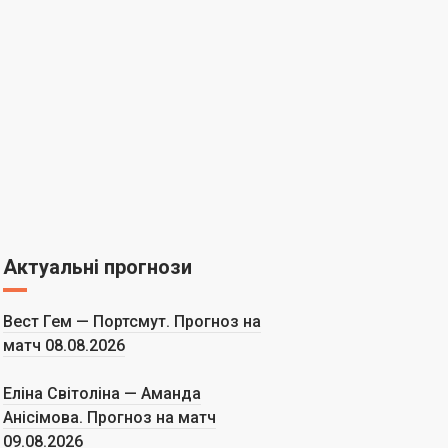
Актуальні прогнози
Вест Гем — Портсмут. Прогноз на
матч 08.08.2026
Еліна Світоліна — Аманда
Анісімова. Прогноз на матч
09.08.2026