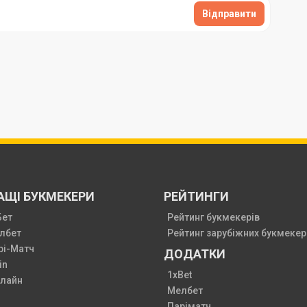
Відправити
АЩІ БУКМЕКЕРИ
РЕЙТИНГИ
Бет
Рейтинг букмекерів
лбет
Рейтинг зарубіжних букмекер
рі-Матч
ДОДАТКИ
in
1xBet
нлайн
Мелбет
Паріматч