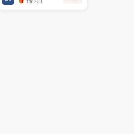
100 EUR