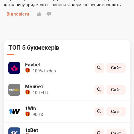
датчанину придется согласиться на уменьшение зарплаты.
Відповісти
ТОП 5 букмекерів
Favbet
Сайт
100% to dep
Мелбет
Сайт
100 EUR
1Win
Сайт
900 $
1xBet
Сайт