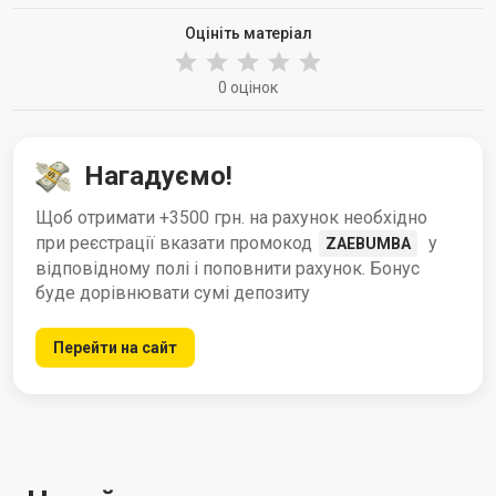
Оцініть матеріал
0 оцінок
Нагадуємо!
Щоб отримати +3500 грн. на рахунок необхідно
при реєстрації вказати промокод
у
ZAEBUMBA
відповідному полі і поповнити рахунок. Бонус
буде дорівнювати сумі депозиту
Перейти на сайт