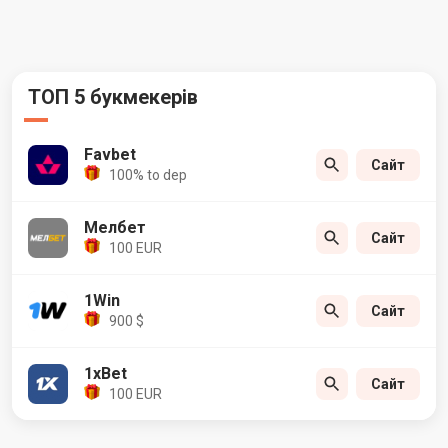
ТОП 5 букмекерів
Favbet
Сайт
100% to dep
Мелбет
Сайт
100 EUR
1Win
Сайт
900 $
1xBet
Сайт
100 EUR