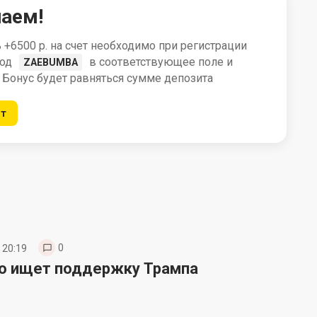
аем!
 +6500 р. на счет необходимо при регистрации
код
в соответствующее поле и
ZAEBUMBA
. Бонус будет равняться сумме депозита
йт
0
 20:19
о ищет поддержку Трампа