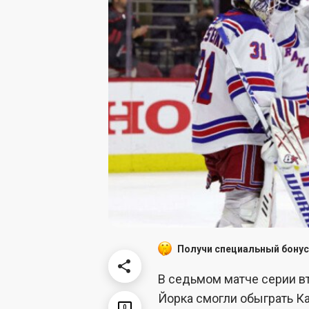
Получи специальный бонус 
В седьмом матче серии 
Йорка смогли обыграть Ка
0