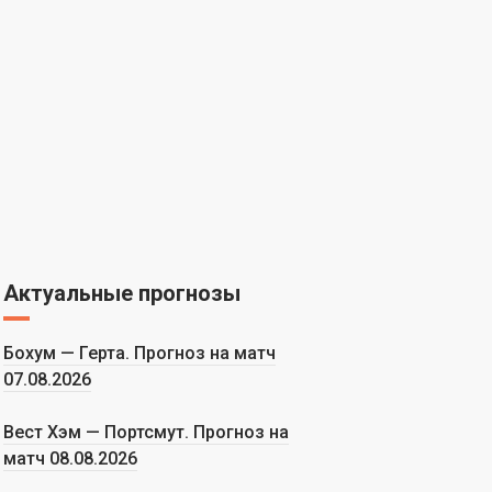
Актуальные прогнозы
Бохум — Герта. Прогноз на матч
07.08.2026
Вест Хэм — Портсмут. Прогноз на
матч 08.08.2026