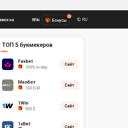
3
RU
авки на
Wiki
Бонусы
орт
ТОП 5 букмекеров
Favbet
Сайт
100% to dep
Мелбет
Сайт
100 EUR
1Win
Сайт
900 $
1xBet
Сайт