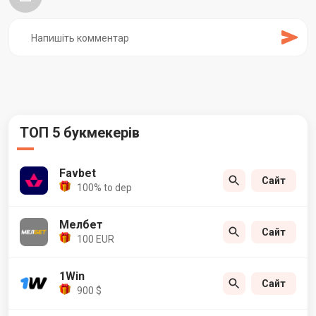
ТОП 5 букмекерів
Favbet
Сайт
100% to dep
Мелбет
Сайт
100 EUR
1Win
Сайт
900 $