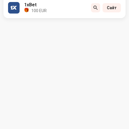
1xBet
Сайт
100 EUR