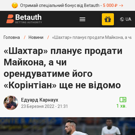
Отримай спеціальний бонус від Betauth -
5 000 ₽
UA
Головна
Новини
«Шахтар» планує продати Майкона, а чи 
«Шахтар» планує продати
Майкона, а чи
орендуватиме його
«Корінтіан» ще не відомо
Едуард Карнаух
1 хв.
23 Березня 2022 - 21:31