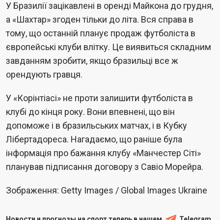
У Бразилії зацікавлені в оренді Майкона до грудня,
а «Шахтар» згоден тільки до літа. Вся справа в
тому, що останній планує продаж футболіста в
європейські клуби влітку. Це виявиться складним
завданням зробити, якщо бразильці все ж
орендують гравця.
У «Корінтіасі» не проти залишити футболіста в
клубі до кінця року. Вони впевнені, що він
допоможе і в бразильських матчах, і в Кубку
Лібертадореса. Нагадаємо, що раніше була
інформація про бажання клубу «Манчестер Сіті»
планував підписання договору з Савіо Морейра.
Зображення: Getty Images / Global Images Ukraine
Новости и прогнозы на спорт теперь в нашем
Telegram