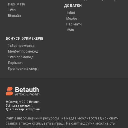
Парі-Матч
ДОДАТКИ
1Win
1xBet
Вінлайн
Мелбет
Паріматч
1Win
БОНУСИ БУКМЕКЕРІВ
1xBet промокод
Мелбет промокод
1Win промокод
Паріматч
Прогнози на спорт
© Copyright 2019 Betauth.
Всі права захищені.
Для осіб старше 18 років
Сайт є інформаційним ресурсом і не надає можливості здійснювати
ставки, а також отримувати виграші. На сайті відсутня можливість