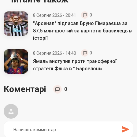
0
8 Серпня 2026 - 20:41
"Арсенал" підписав Бруно Гімараєша за
87,5 млн-шостий за вартістю бразилець в
історії
0
8 Серпня 2026 - 14:40
Ямаль виступив проти трансферної
стратегії Фліка в " Барселоні»
Коментарі
0