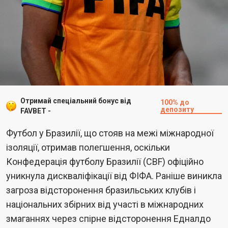
Отримай спеціальний бонус від
100% до
депозиту
FAVBET -
Футбол у Бразилії, що стояв на межі міжнародної
ізоляції, отримав полегшення, оскільки
Конфедерація футболу Бразилії (CBF) офіційно
уникнула дискваліфікації від ФІФА. Раніше виникла
загроза відсторонення бразильських клубів і
національних збірних від участі в міжнародних
змаганнях через спірне відсторонення Едналдо