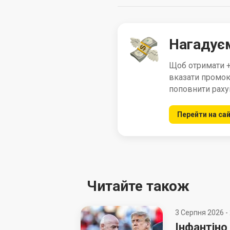
Нагадує
Щоб отримати +3
вказати промо
поповнити раху
Перейти на са
Читайте також
3 Серпня 2026 -
Інфантіно