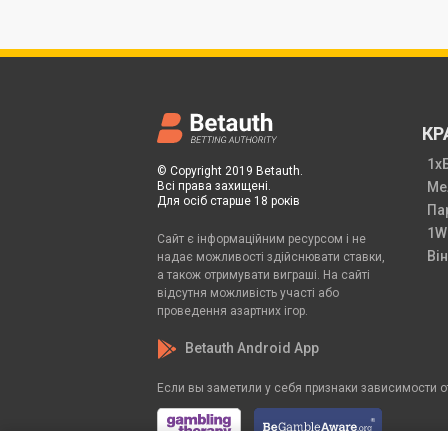
КР
1х
© Copyright 2019 Betauth.
Всі права захищені.
Ме
Для осіб старше 18 років
Па
1W
Сайт є інформаційним ресурсом і не
Ві
надає можливості здійснювати ставки,
а також отримувати виграші. На сайті
відсутня можливість участі або
проведення азартних ігор.
Betauth Android App
Если вы заметили у себя признаки зависимости о