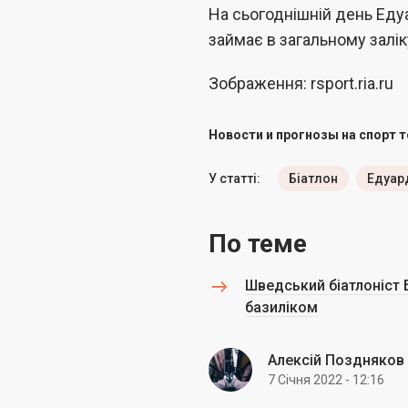
На сьогоднішній день Едуа
займає в загальному залік
Зображення: rsport.ria.ru
Новости и прогнозы на спорт 
У статті:
Біатлон
Едуар
По теме
Шведський біатлоніст 
базиліком
Алексій Поздняков
7 Січня 2022 - 12:16