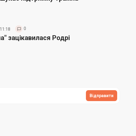
0
 11:18
а" зацікавилася Родрі
Відправити