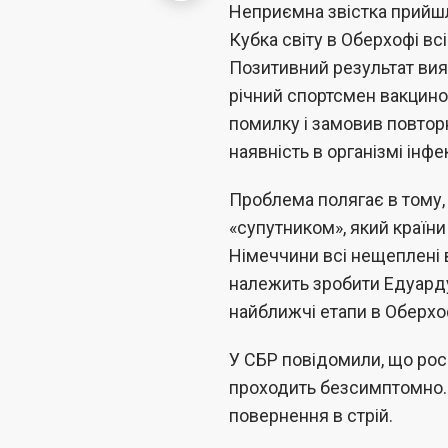
Неприємна звістка прийшл
Кубка світу в Оберхофі вс
Позитивний результат вия
річний спортсмен вакцинов
помилку і замовив повтор
наявність в організмі інфек
Проблема полягає в тому
«супутником», який країн
Німеччини всі нещеплені 
належить зробити Едуарду
найближчі етапи в Оберхоф
У СБР повідомили, що росі
проходить безсимптомно.
повернення в стрій.