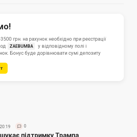
мо!
500 грн. на рахунок необхідно при реєстрації
код
у відповідному полі і
ZAEBUMBA
нок. Бонус буде дорівнювати сумі депозиту
йт
0
 20:19
 шукає підтримку Трампа