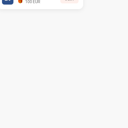
100 EUR