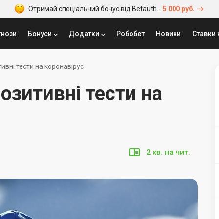
Отримай спеціальний бонус від Betauth -
5 000 руб.
гнози
Бонуси
Додатки
Робобет
Новини
Ставки 
1xBet
Мелбет
ивні тести на коронавірус
Мелбет
1xBet
озитивні тести на
Паріматч
Паріматч
Ліга ставок
1Win
1Win
Вінлайн
2 хв. на чит.