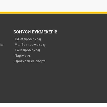
БОНУСИ БУКМЕКЕРІВ
1xBet промокод
ів
Мелбет промокод
1Win промокод
Паріматч
Прогнози на спорт