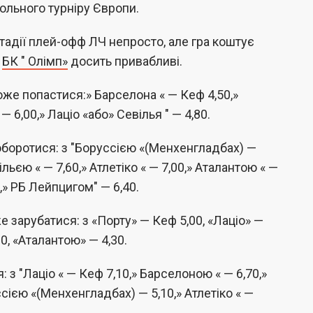
ольного турніру Європи.
тадії плей-офф ЛЧ непросто, але гра коштує
я
БК " Олімп»
досить привабливі.
же попастися:» Барселона « — Кеф 4,50,»
 — 6,00,» Лаціо «або» Севілья " — 4,80.
боротися: з "Боруссією «(Менхенгладбах) —
ільєю « — 7,60,» Атлетіко « — 7,00,» Аталантою « —
,» РБ Лейпцигом" — 6,40.
 зарубатися: з «Порту» — Кеф 5,00, «Лаціо» —
0, «Аталантою» — 4,30.
з "Лаціо « — Кеф 7,10,» Барселоною « — 6,70,»
ссією «(Менхенгладбах) — 5,10,» Атлетіко « —