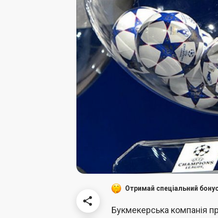
Отримай спеціальний бонус
Букмекерська компанія пр