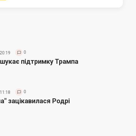
0
 20:19
 шукає підтримку Трампа
0
 11:18
а" зацікавилася Родрі