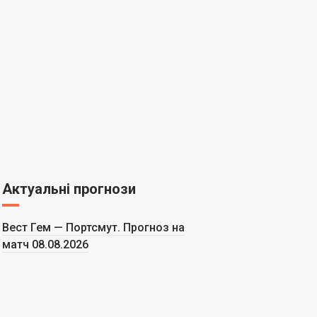
Актуальні прогнози
Вест Гем — Портсмут. Прогноз на
матч 08.08.2026