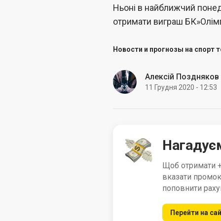
Ньоні в найближчий понед
отримати виграш БК»Олімп
Новости и прогнозы на спорт 
Алексій Поздняков
11 Грудня 2020 - 12:53
Нагадує
Щоб отримати +3
вказати промо
поповнити раху
Перейти на са