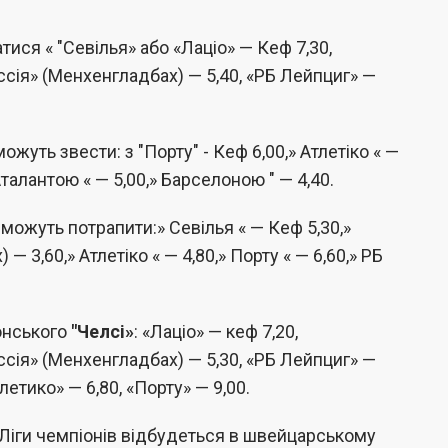
ися « "Севілья» або «Лаціо» — Кеф 7,30,
ссія» (Менхенгладбах) — 5,40, «РБ Лейпциг» —
ожуть звести: з "Порту" - Кеф 6,00,» Атлетіко « —
 Аталантою « — 5,00,» Барселоною " — 4,40.
можуть потрапити:» Севілья « — Кеф 5,30,»
— 3,60,» Атлетіко « — 4,80,» Порту « — 6,60,» РБ
онського
"Челсі»
: «Лаціо» — кеф 7,20,
ссія» (Менхенгладбах) — 5,30, «РБ Лейпциг» —
тлетико» — 6,80, «Порту» — 9,00.
Ліги чемпіонів відбудеться в швейцарському