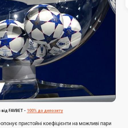
 від FAVBET -
100% до депозиту
опонує пристойні коефіцієнти на можливі пари