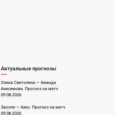
Актуальные прогнозы
Элина Свитолина — Аманда
Анисимова. Прогноз на матч
09.08.2026
Зволле — Аякс. Прогноз на матч
09.08.2026