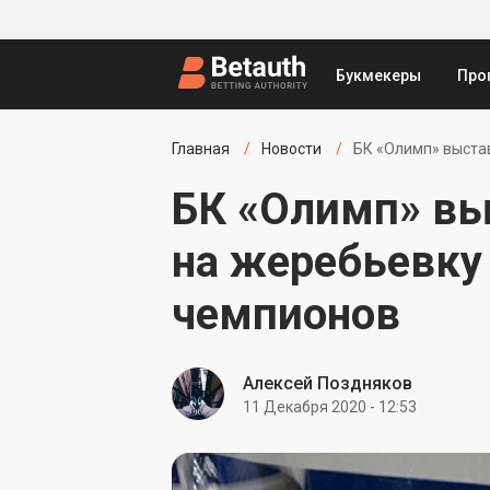
Букмекеры
Про
Топ Букмекеры
1xBet
Главная
Новости
БК «Олимп» выста
Мелбет
БК «Олимп» вы
Париматч
на жеребьевку
1Win
чемпионов
Букмекеры
Алексей Поздняков
11 Декабря 2020 - 12:53