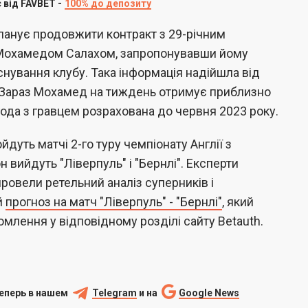
 від FAVBET -
100% до депозиту
планує продовжити контракт з 29-річним
Мохамедом Салахом, запропонувавши йому
снування клубу. Така інформація надійшла від
. Зараз Мохамед на тиждень отримує приблизно
года з гравцем розрахована до червня 2023 року.
ойдуть матчі 2-го туру чемпіонату Англії з
н вийдуть "Ліверпуль" і "Бернлі". Експерти
ровели ретельний аналіз суперників і
й
прогноз на матч "Ліверпуль" - "Бернлі"
, який
млення у відповідному розділі сайту Betauth.
теперь в нашем
Telegram
и на
Google News