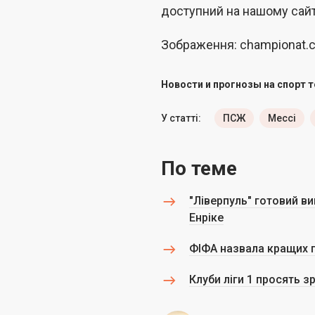
доступний на нашому сайт
Зображення: championat.
Новости и прогнозы на спорт 
У статті:
ПСЖ
Мессі
По теме
"Ліверпуль" готовий ви
Енріке
ФІФА назвала кращих г
Клуби ліги 1 просять 