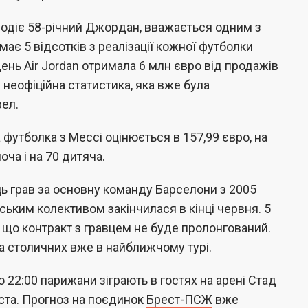
олодіє 58-річний Джордан, вважається одним з
має 5 відсотків з реалізації кожної футболки
ень Air Jordan отримала 6 млн євро від продажів
 неофіційна статистика, яка вже була
ел.
футболка з Мессі оцінюється в 157,99 євро, на
ча і на 70 дитяча.
ь грав за основну команду Барселони з 2005
нським колективом закінчилася в кінці червня. 5
 що контракт з гравцем не буде пролонгований.
 столичних вже в найближчому турі.
 22:00 парижани зіграють в гостях на арені Стад
ста. Прогноз на поєдинок
Брест-ПСЖ
вже