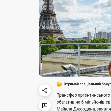
Отримай спеціальний бонус
Трансфер аргентинського
збагатив на 6 мільйонів 
0
Майкла Джордана, заявляє