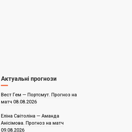
Актуальні прогнози
Вест Гем — Портсмут. Прогноз на
матч 08.08.2026
Еліна Світоліна — Аманда
Анісімова. Прогноз на матч
09.08.2026