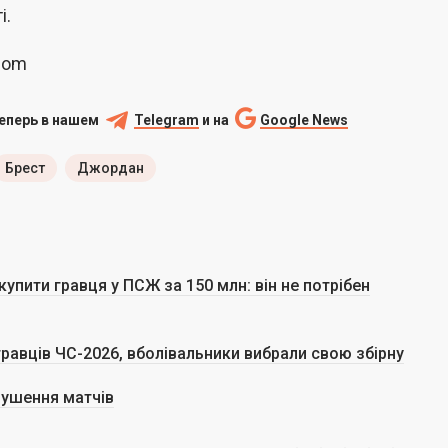
і.
com
теперь в нашем
Telegram
и на
Google News
Брест
Джордан
купити гравця у ПСЖ за 150 млн: він не потрібен
равців ЧС-2026, вболівальники вибрали свою збірну
зрушення матчів