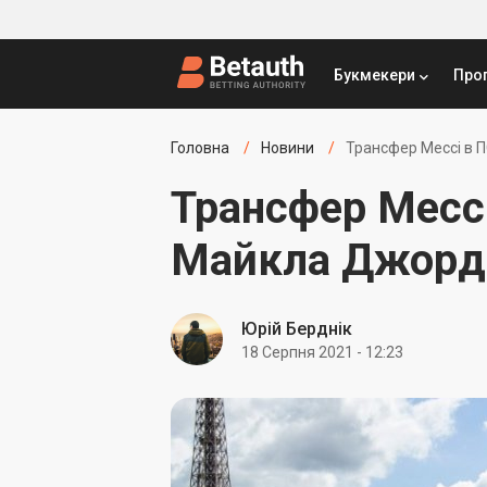
Букмекери
Про
Топ Букмекери
1xBet
Головна
Новини
Трансфер Мессі в 
Мелбет
Трансфер Месс
Паріматч
Майкла Джорда
1Win
Букмекери
Юрій Берднік
18 Серпня 2021 - 12:23