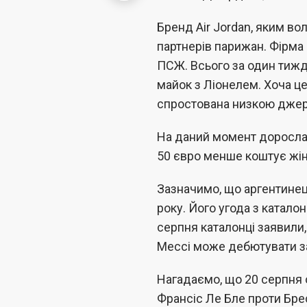
Бренд Air Jordan, яким в
партнерів парижан. Фірма 
ПСЖ. Всього за один тижд
майок з Ліонелем. Хоча це
спростована низкою джер
На даний момент доросла 
50 євро менше коштує жіно
Зазначимо, що аргентинец
року. Його угода з катало
серпня каталонці заявили,
Мессі може дебютувати за
Нагадаємо, що 20 серпня о
Франсіс Ле Бле проти Бре