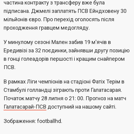
частина контракту з трансферу вже була
підписана. Джмелі заплатять ПСВ Ейндховену 30
мільйонів євро. Про перехід оголосять після
проходження гравцем медогляду.
У минулому сезоні Мален забив 19 м'ячів в
Ередивізі за 32 поєдинки, зайнявши другу позицію
в гонці голеадорів першості і кращим снайпером
ПСВ.
В рамках Ліги чемпіонів на стадіоні Фатіх Терім в
Стамбулі голландці зіграють проти Галатасарая.
Початок матчу 28 липня о 21: 00. Прогноз на матч
Галатасарай-ПСВ
доступний на нашому сайті.
Зображення: footballhd.