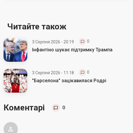
Читайте також
0
3 Серпня 2026 - 20:19
Інфантіно шукає підтримку Трампа
0
3 Серпня 2026 - 11:18
"Барселона" зацікавилася Родрі
Коментарі
0