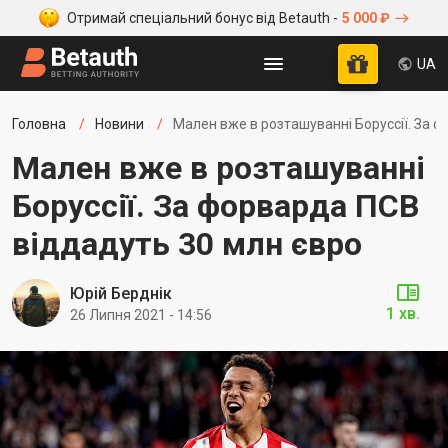
Отримай спеціальний бонус від Betauth -
5 000 ₽
UA
Головна
Новини
Мален вже в розташуванні Боруссії. За 
Мален вже в розташуванні
Боруссії. За форварда ПСВ
віддадуть 30 млн євро
Юрій Берднік
1 хв.
26 Липня 2021 - 14:56