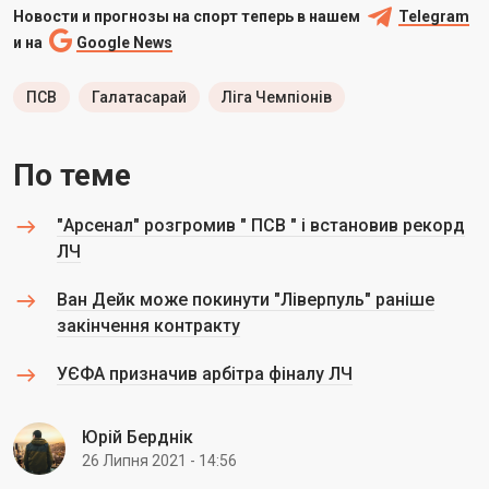
Новости и прогнозы на спорт теперь в нашем
Telegram
и на
Google News
ПСВ
Галатасарай
Ліга Чемпіонів
По теме
"Арсенал" розгромив " ПСВ " і встановив рекорд
ЛЧ
Ван Дейк може покинути "Ліверпуль" раніше
закінчення контракту
УЄФА призначив арбітра фіналу ЛЧ
Юрій Берднік
26 Липня 2021 - 14:56