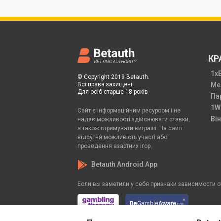
КР
1х
© Copyright 2019 Betauth.
Всі права захищені.
Ме
Для осіб старше 18 років
Па
1W
Сайт є інформаційним ресурсом і не
Ві
надає можливості здійснювати ставки,
а також отримувати виграші. На сайті
відсутня можливість участі або
проведення азартних ігор.
Betauth Android App
Если вы заметили у себя признаки зависимости о