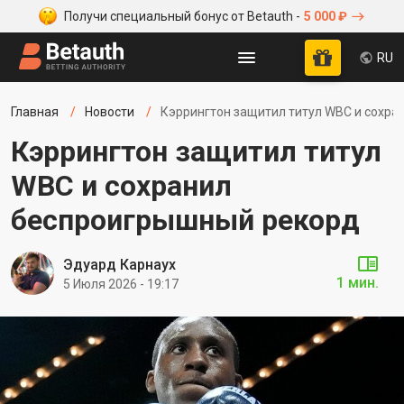
Получи специальный бонус от Betauth -
5 000 ₽
RU
Главная
Новости
Кэррингтон защитил титул WBC и сохр
Кэррингтон защитил титул
WBC и сохранил
беспроигрышный рекорд
Эдуард Карнаух
1 мин.
5 Июля 2026 - 19:17