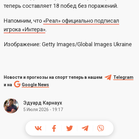
теперь составляет 18 побед без поражений.
Напомним, что
«Реал» официально подписал
игрока «Интера»
.
Изображение: Getty Images/Global Images Ukraine
Новости и прогнозы на спорт теперь в нашем
Telegram
и на
Google News
Эдуард Карнаух
5 Июля 2026 - 19:17