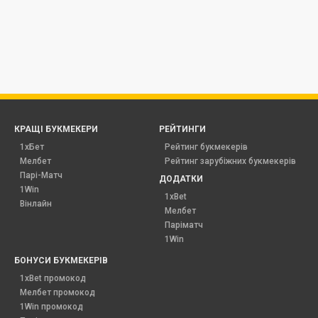
КРАЩІ БУКМЕКЕРИ
РЕЙТИНГИ
1хБет
Рейтинг букмекерів
Мелбет
Рейтинг зарубіжних букмекерів
Парі-Матч
ДОДАТКИ
1Win
1xBet
Вінлайн
Мелбет
Паріматч
1Win
БОНУСИ БУКМЕКЕРІВ
1xBet промокод
Мелбет промокод
1Win промокод