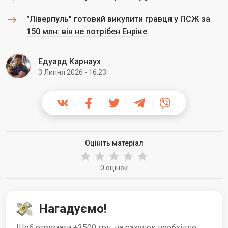
"Ліверпуль" готовий викупити гравця у ПСЖ за
150 млн: він не потрібен Енріке
Едуард Карнаух
3 Липня 2026 - 16:23
Оцініть матеріал
0 оцінок
Нагадуємо!
Щоб отримати +3500 грн. на рахунок необхідно