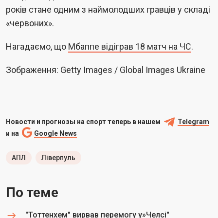
років стане одним з наймолодших гравців у складі
«червоних».
Нагадаємо, що
Мбаппе відіграв 18 матч на ЧС
.
Зображення: Getty Images / Global Images Ukraine
Новости и прогнозы на спорт теперь в нашем
Telegram
и на
Google News
АПЛ
Ліверпуль
По теме
"Тоттенхем" вирвав перемогу у»Челсі"