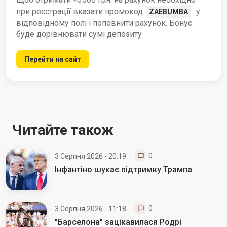
при реєстрації вказати промокод
у
ZAEBUMBA
відповідному полі і поповнити рахунок. Бонус
буде дорівнювати сумі депозиту
Перейти на сайт
Читайте також
0
3 Серпня 2026 - 20:19
Інфантіно шукає підтримку Трампа
0
3 Серпня 2026 - 11:18
"Барселона" зацікавилася Родрі