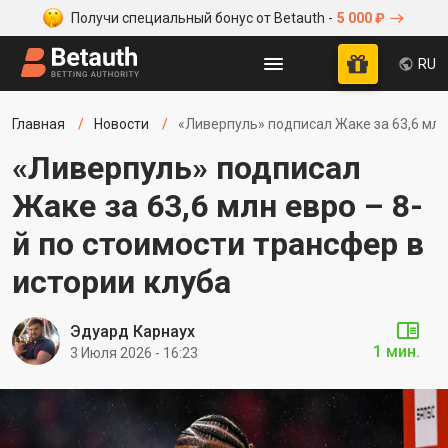
Получи специальный бонус от Betauth -
5 000 ₽
RU
Главная
Новости
«Ливерпуль» подписал Жаке за 63,6 млн 
«Ливерпуль» подписал
Жаке за 63,6 млн евро – 8-
й по стоимости трансфер в
истории клуба
Эдуард Карнаух
1 мин.
3 Июля 2026 - 16:23