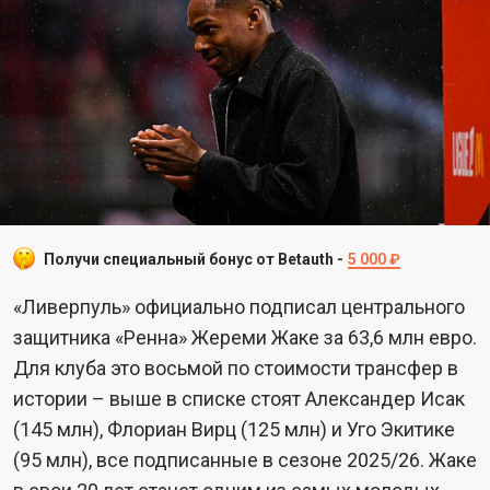
Получи специальный бонус от Betauth -
5 000 ₽
«Ливерпуль» официально подписал центрального
защитника «Ренна» Жереми Жаке за 63,6 млн евро.
Для клуба это восьмой по стоимости трансфер в
истории – выше в списке стоят Александер Исак
(145 млн), Флориан Вирц (125 млн) и Уго Экитике
(95 млн), все подписанные в сезоне 2025/26. Жаке