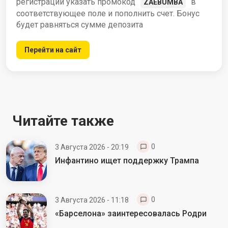
регистрации указать промокод
в
ZAEBUMBA
соответствующее поле и пополнить счет. Бонус
будет равняться сумме депозита
Перейти на сайт
Читайте также
0
3 Августа 2026 - 20:19
Инфантино ищет поддержку Трампа
0
3 Августа 2026 - 11:18
«Барселона» заинтересовалась Родри