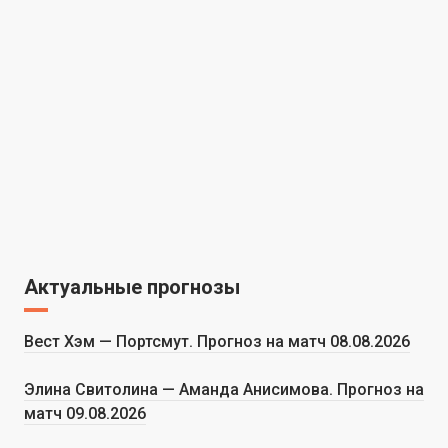
Актуальные прогнозы
Вест Хэм — Портсмут. Прогноз на матч 08.08.2026
Элина Свитолина — Аманда Анисимова. Прогноз на
матч 09.08.2026