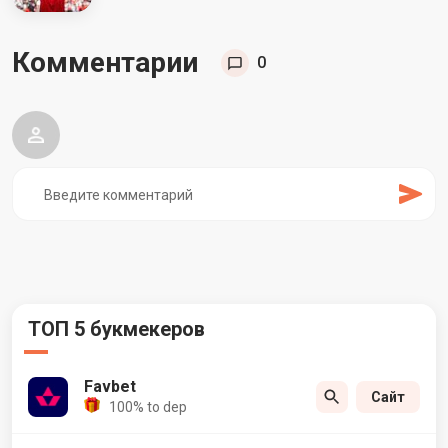
Комментарии
0
ТОП 5 букмекеров
Favbet
Сайт
100% to dep