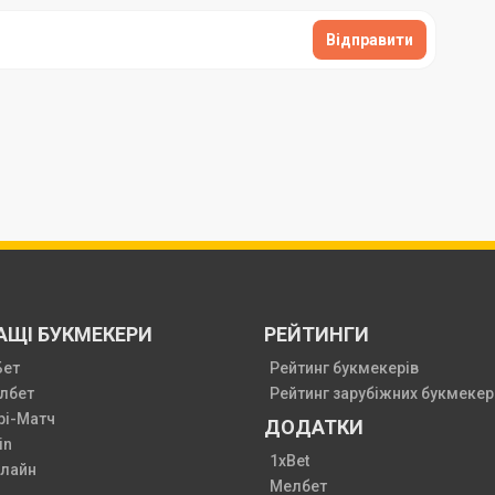
Відправити
АЩІ БУКМЕКЕРИ
РЕЙТИНГИ
Бет
Рейтинг букмекерів
лбет
Рейтинг зарубіжних букмекер
рі-Матч
ДОДАТКИ
in
1xBet
нлайн
Мелбет