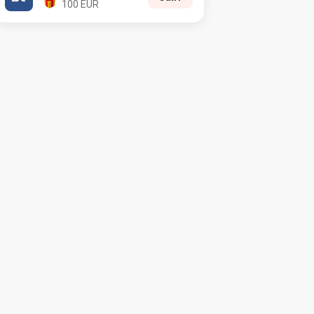
100 EUR