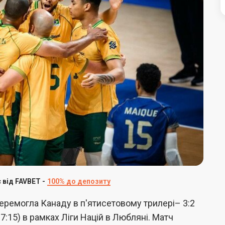
 від FAVBET -
100% до депозиту
перемогла Канаду в п'ятисетовому трилері– 3:2
, 17:15) в рамках Ліги Націй в Любляні. Матч