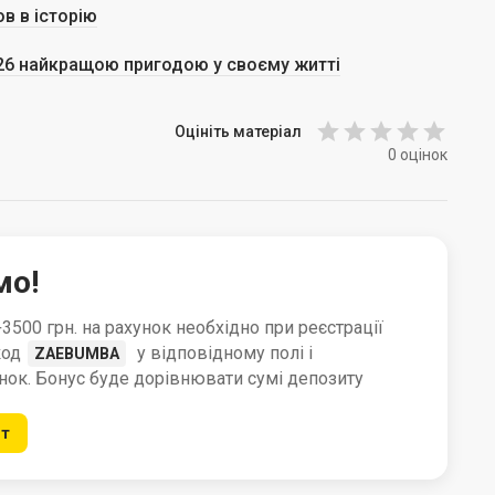
ов в історію
026 найкращою пригодою у своєму житті
Оцініть матеріал
0 оцінок
мо!
500 грн. на рахунок необхідно при реєстрації
код
у відповідному полі і
ZAEBUMBA
нок. Бонус буде дорівнювати сумі депозиту
йт