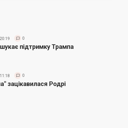
0
 20:19
 шукає підтримку Трампа
0
 11:18
а" зацікавилася Родрі