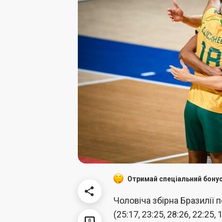
Отримай спеціальний бонус
Чоловіча збірна Бразилії 
(25:17, 23:25, 28:26, 22:25
0