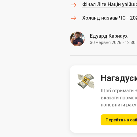
Фінал Ліги Націй увійш
Холанд назвав ЧС - 2
Едуард Карнаух
30 Червня 2026 - 12:30
Нагадує
Щоб отримати +3
вказати промо
поповнити раху
Перейти на са