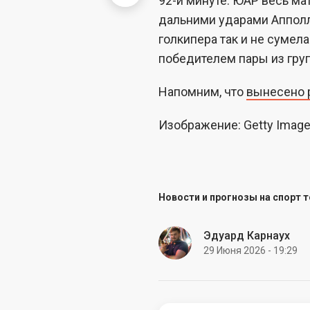
92-й минуте. ЮАР весь ма
дальними ударами Апполл
голкипера так и не сумел
победителем пары из груп
Напомним, что
вынесено 
Изображение: Getty Image
Новости и прогнозы на спорт 
Эдуард Карнаух
29 Июня 2026 - 19:29