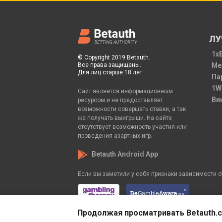
ЛУ
1х
© Copyright 2019 Betauth.
Все права защищены.
Ме
Для лиц старше 18 лет
Па
1W
Сайт является информационным
Ви
ресурсом и не предоставляет
возможности совершать ставки, а так
же получать выигрыши. На сайте
отсутствует возможность участия или
проведения азартных игр.
Betauth Android App
Если вы заметили у себя признаки зависимости о
Продолжая просматривать Betauth.