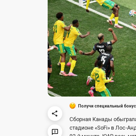
Получи специальный бонус 
Сборная Канады обыграла 
стадионе «SoFi» в Лос-Ан
0