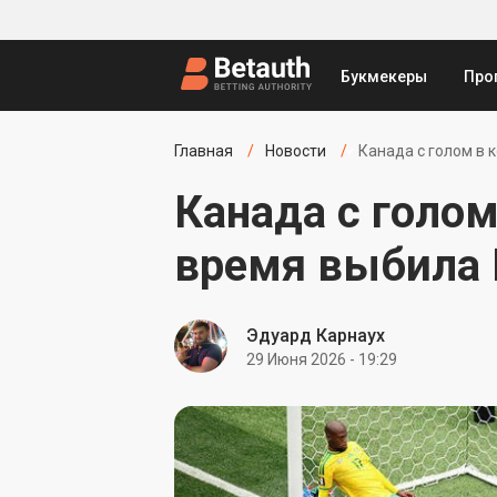
Букмекеры
Про
Топ Букмекеры
1xBet
Главная
Новости
Канада с голом в
Мелбет
Канада с голо
Париматч
время выбила
1Win
Букмекеры
Эдуард Карнаух
29 Июня 2026 - 19:29