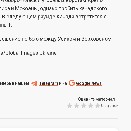
тч оборонялась и угрожала воротам Крепо
иса и Мокоэны, однако пробить канадского
а. В следующем раунде Канада встретится с
пы F.
решение по бою между Усиком и Верховеном
.
s/Global Images Ukraine
теперь в нашем
Telegram
и на
Google News
Оцените материал
0 оценок