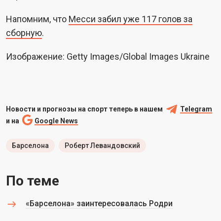
Напомним, что
Месси забил уже 117 голов за
сборную
.
Изображение: Getty Images/Global Images Ukraine
Новости и прогнозы на спорт теперь в нашем
Telegram
и на
Google News
Барселона
Роберт Левандовский
По теме
«Барселона» заинтересовалась Родри