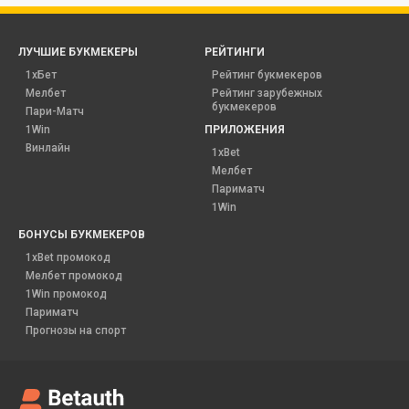
ЛУЧШИЕ БУКМЕКЕРЫ
РЕЙТИНГИ
1хБет
Рейтинг букмекеров
Мелбет
Рейтинг зарубежных
букмекеров
Пари-Матч
1Win
ПРИЛОЖЕНИЯ
Винлайн
1xBet
Мелбет
Париматч
1Win
БОНУСЫ БУКМЕКЕРОВ
1xBet промокод
Мелбет промокод
1Win промокод
Париматч
Прогнозы на спорт