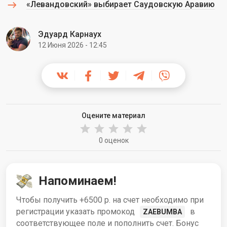
«Левандовский» выбирает Саудовскую Аравию
Эдуард Карнаух
12 Июня 2026 - 12:45
Оцените материал
0 оценок
Напоминаем!
Чтобы получить +6500 р. на счет необходимо при
регистрации указать промокод
в
ZAEBUMBA
соответствующее поле и пополнить счет. Бонус