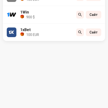
1Win
Сайт
900 $
1xBet
Сайт
100 EUR