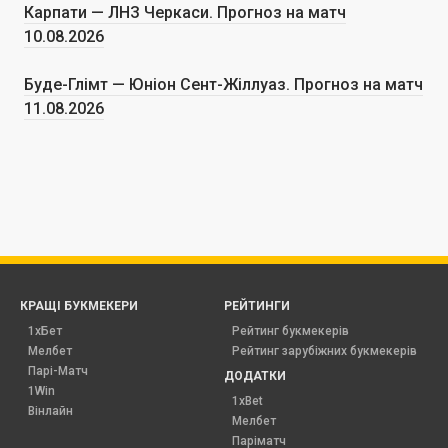
Карпати — ЛНЗ Черкаси. Прогноз на матч
10.08.2026
Буде-Глімт — Юніон Сент-Жіллуаз. Прогноз на матч
11.08.2026
КРАЩІ БУКМЕКЕРИ
РЕЙТИНГИ
1хБет
Рейтинг букмекерів
Мелбет
Рейтинг зарубіжних букмекерів
Парі-Матч
ДОДАТКИ
1Win
1xBet
Вінлайн
Мелбет
Паріматч