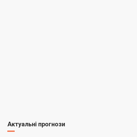
Актуальні прогнози