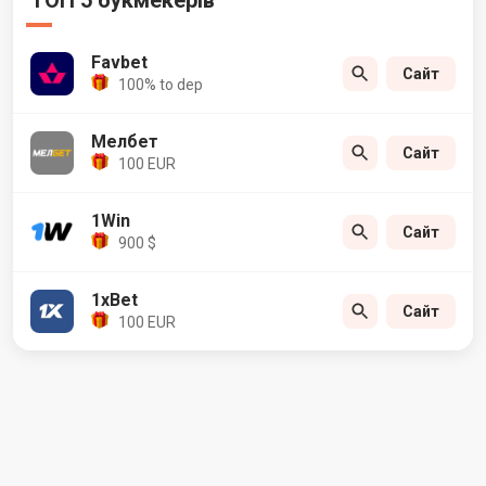
Favbet
Сайт
100% to dep
Мелбет
Сайт
100 EUR
1Win
Сайт
900 $
1xBet
Сайт
100 EUR