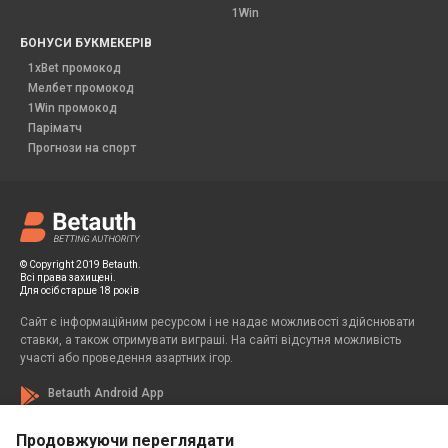
1Win
БОНУСИ БУКМЕКЕРІВ
1xBet промокод
Мелбет промокод
1Win промокод
Паріматч
Прогнози на спорт
© Copyright 2019 Betauth.
Всі права захищені.
Для осіб старше 18 років
Сайт є інформаційним ресурсом і не надає можливості здійснювати
ставки, а також отримувати виграші. На сайті відсутня можливість
участі або проведення азартних ігор.
Betauth Android App
Продовжуючи переглядати