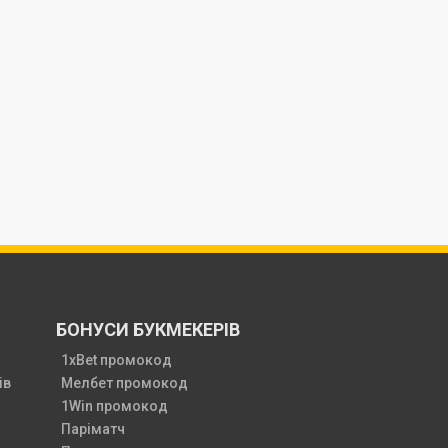
БОНУСИ БУКМЕКЕРІВ
1xBet промокод
ів
Мелбет промокод
1Win промокод
Паріматч