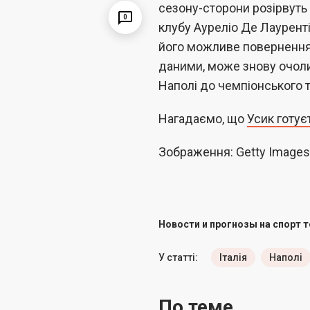
сезону-сторони розірвуть
0
клубу Ауреліо Де Лауренті
його можливе повернення 
даними, може знову очолит
Наполі до чемпіонського т
Нагадаємо, що
Усик готує
Зображення: Getty Images 
Новости и прогнозы на спорт 
У статті:
Італія
Наполі
По теме