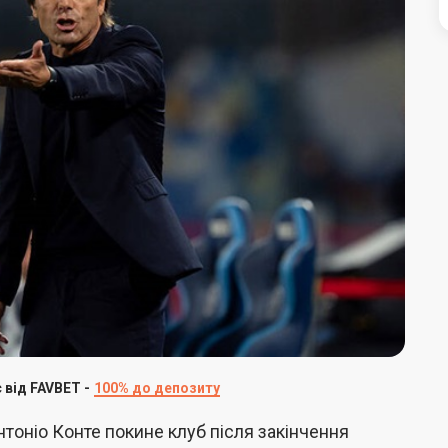
 від FAVBET -
100% до депозиту
тоніо Конте покине клуб після закінчення