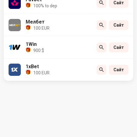
Сайт
100% to dep
Мелбет
Сайт
100 EUR
1Win
Сайт
900 $
1xBet
Сайт
100 EUR