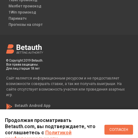
Мелбет промокод
1Win промокод
Париматч
Прогнозы на спорт
© Copyright 2019 Betauth.
Все права защищены.
Для лиц старше 18 лет
Сайт является информационным ресурсом и не предоставляет
возможности совершать ставки, а так же получать выигрыши. На
сайте отсутствует возможность участия или проведения азартных
игр.
Betauth Android App
Продолжая просматривать
Betauth.com, вы подтверждаете, что
Если вы заметили у себя признаки зависимости от азартных игр, вы
СОГЛАСЕН
всегда можете обратиться за помощью к специалисту:
соглашаетесь c
Политикой