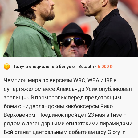
Получи специальный бонус от Betauth -
5 000 ₽
Чемпион мира по версиям WBC, WBA и IBF в
супертяжелом весе Александр Усик опубликовал
зрелищный проморолик перед предстоящим
боем с нидерландским кикбоксером Рико
Верховеном. Поединок пройдет 23 мая в Гизе –
рядом с легендарными египетскими пирамидами.
Бой станет центральным событием шоу Glory in