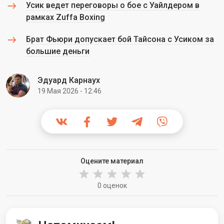
Усик ведет переговоры о бое с Уайлдером в
рамках Zuffa Boxing
Брат Фьюри допускает бой Тайсона с Усиком за
большие деньги
Эдуард Карнаух
19 Мая 2026 - 12:46
Оцените материал
0 оценок