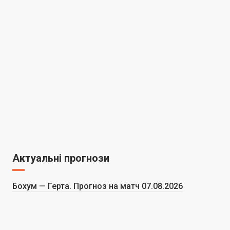
Актуальні прогнози
Бохум — Герта. Прогноз на матч 07.08.2026