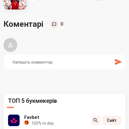
Коментарі
0
ТОП 5 букмекерів
Favbet
Сайт
100% to dep