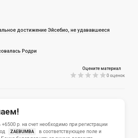
альное достижение Эйсебио, не удававшееся
совалась Родри
Оцените материал
0 оценок
аем!
 +6500 р. на счет необходимо при регистрации
код
в соответствующее поле и
ZAEBUMBA