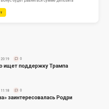
. Бонус будет равняться сумме депозита
йт
0
 20:19
о ищет поддержку Трампа
0
 11:18
а» заинтересовалась Родри