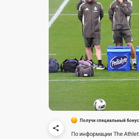
Получи специальный бонус 
По информации The Athle