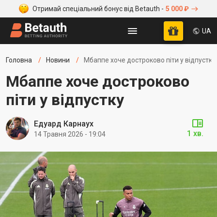
Отримай спеціальний бонус від Betauth -
5 000 ₽
UA
Головна
Новини
Мбаппе хоче достроково піти у відпустку
Мбаппе хоче достроково
піти у відпустку
Едуард Карнаух
1 хв.
14 Травня 2026 - 19:04