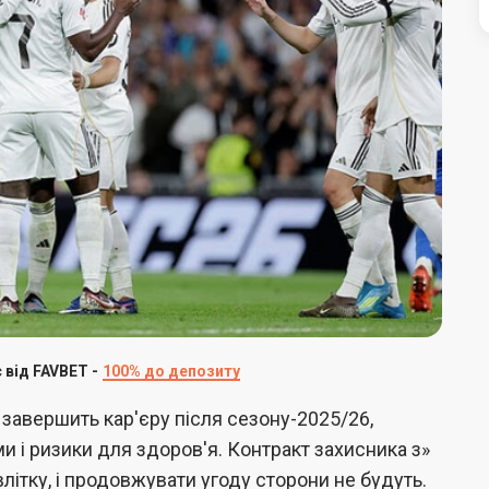
 від FAVBET -
100% до депозиту
 завершить кар'єру після сезону-2025/26,
и і ризики для здоров'я. Контракт захисника з»
влітку, і продовжувати угоду сторони не будуть.