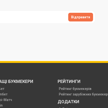
Відправити
АЩІ БУКМЕКЕРИ
РЕЙТИНГИ
Бет
Рейтинг букмекерів
лбет
Рейтинг зарубіжних букмекер
рі-Матч
ДОДАТКИ
in