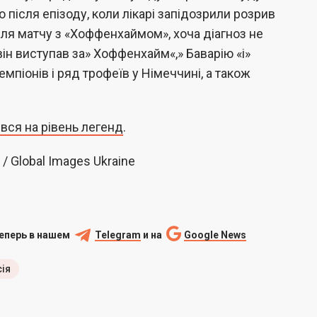
 після епізоду, коли лікарі запідозрили розрив
сля матчу з «Хоффенхаймом», хоча діагноз не
він виступав за» Хоффенхайм«,» Баварію «і»
емпіонів і ряд трофеїв у Німеччині, а також
вся на рівень легенд
.
/ Global Images Ukraine
теперь в нашем
Telegram
и на
Google News
ія