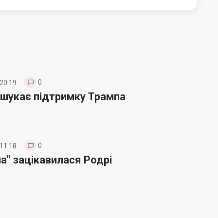
0
 20:19
 шукає підтримку Трампа
0
 11:18
а" зацікавилася Родрі