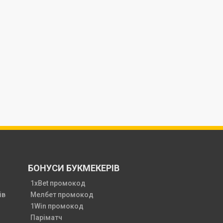
БОНУСИ БУКМЕКЕРІВ
1xBet промокод
ів
Мелбет промокод
1Win промокод
Паріматч