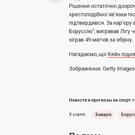
Рішення остаточно дозріло
хрестоподібної зв'язки пі
підтвердився. За кар'єру 
Боруссію", вигравав Лігу ч
зіграв 49 матчів за збірну.
Нагадаємо, що
Кейн підня
Зображення: Getty Images 
Новости и прогнозы на спорт 
У статті:
Баварія
Борусс