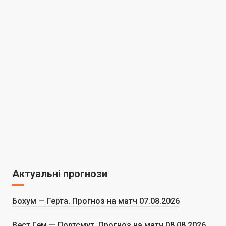
Актуальні прогнози
Бохум — Герта. Прогноз на матч 07.08.2026
Вест Гем — Портсмут. Прогноз на матч 08.08.2026