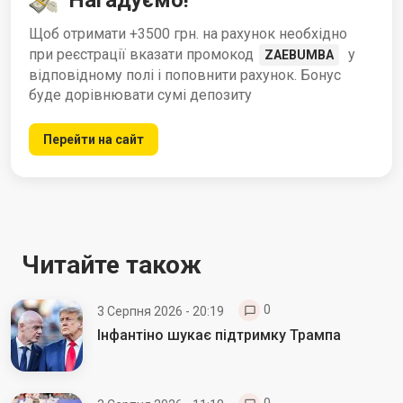
Щоб отримати +3500 грн. на рахунок необхідно
при реєстрації вказати промокод
у
ZAEBUMBA
відповідному полі і поповнити рахунок. Бонус
буде дорівнювати сумі депозиту
Перейти на сайт
Читайте також
0
3 Серпня 2026 - 20:19
Інфантіно шукає підтримку Трампа