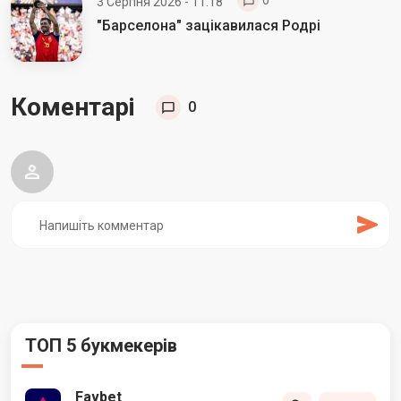
0
3 Серпня 2026 - 11:18
"Барселона" зацікавилася Родрі
Коментарі
0
ТОП 5 букмекерів
Favbet