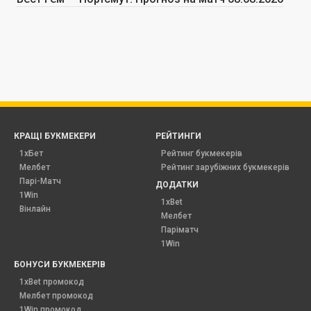
КРАЩІ БУКМЕКЕРИ
РЕЙТИНГИ
1хБет
Рейтинг букмекерів
Мелбет
Рейтинг зарубіжних букмекерів
Парі-Матч
ДОДАТКИ
1Win
1xBet
Вінлайн
Мелбет
Паріматч
1Win
БОНУСИ БУКМЕКЕРІВ
1xBet промокод
Мелбет промокод
1Win промокод