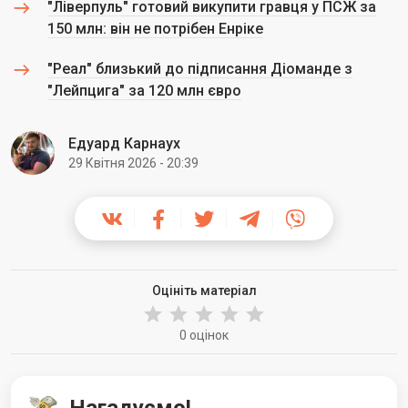
"Ліверпуль" готовий викупити гравця у ПСЖ за
150 млн: він не потрібен Енріке
"Реал" близький до підписання Діоманде з
"Лейпцига" за 120 млн євро
Едуард Карнаух
29 Квітня 2026 - 20:39
Оцініть матеріал
0 оцінок
Нагадуємо!