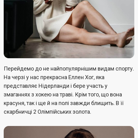
Перейдемо до не найпопулярнішим видам спорту.
На черзі у нас прекрасна Еллен Хог, яка
представляє Нідерланди і бере участь у
змаганнях з хокею на траві. Крім того, що вона
красуня, так і ще й на полі завжди блищить. В її
скарбничці 2 Олімпійських золота.