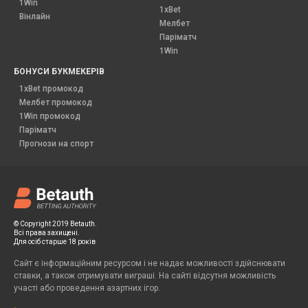
1Win
1xBet
Вінлайн
Мелбет
Паріматч
1Win
БОНУСИ БУКМЕКЕРІВ
1xBet промокод
Мелбет промокод
1Win промокод
Паріматч
Прогнози на спорт
© Copyright 2019 Betauth.
Всі права захищені.
Для осіб старше 18 років
Сайт є інформаційним ресурсом і не надає можливості здійснювати
ставки, а також отримувати виграші. На сайті відсутня можливість
участі або проведення азартних ігор.