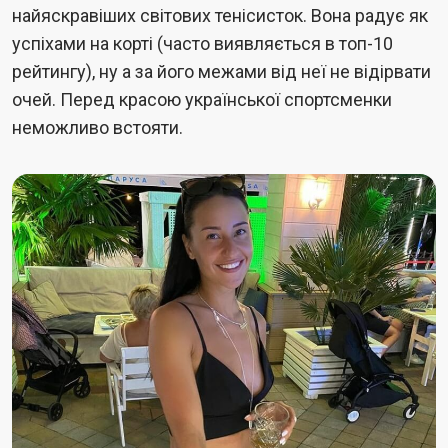
найяскравіших світових тенісисток. Вона радує як
успіхами на корті (часто виявляється в топ-10
рейтингу), ну а за його межами від неї не відірвати
очей. Перед красою української спортсменки
неможливо встояти.