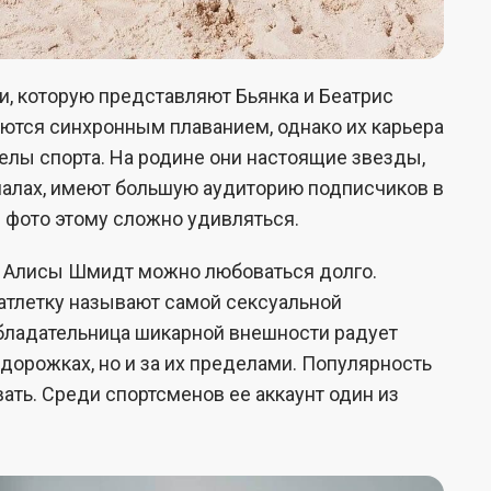
и, которую представляют Бьянка и Беатрис
ются синхронным плаванием, однако их карьера
елы спорта. На родине они настоящие звезды,
иалах, имеют большую аудиторию подписчиков в
е фото этому сложно удивляться.
ой Алисы Шмидт можно любоваться долго.
тлетку называют самой сексуальной
бладательница шикарной внешности радует
 дорожках, но и за их пределами. Популярность
ть. Среди спортсменов ее аккаунт один из