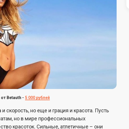
от Betauth -
5 000 рублей
а и скорость, но еще и грация и красота. Пусть
натам, но в мире профессиональных
ство красоток. Сильные, атлетичные – они