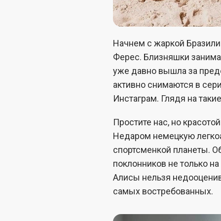
Начнем с жаркой Бразили
Ферес. Близняшки занима
уже давно вышла за пред
активно снимаются в сер
Инстаграм. Глядя на таки
Простите нас, но красот
Недаром немецкую легкоа
спортсменкой планеты. О
поклонников не только на
Алисы нельзя недооценива
самых востребованных.