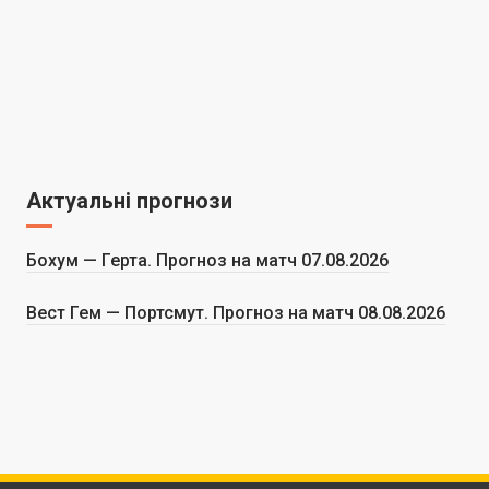
Актуальні прогнози
Бохум — Герта. Прогноз на матч 07.08.2026
Вест Гем — Портсмут. Прогноз на матч 08.08.2026