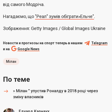
від самого Модріча.
Нагадаємо, що
"Реал" зумів обіграти»Ельче"
.
Зображення: Getty Images / Global Images Ukraine
Новости и прогнозы на спорт теперь в нашем
Telegram
и на
Google News
Мілан
По теме
» Мілан " упустив Роналду в 2018 році через
зміну власників
Едуард Карнаух