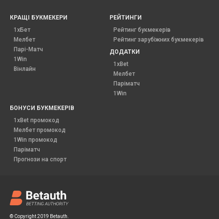
КРАЩІ БУКМЕКЕРИ
РЕЙТИНГИ
1хБет
Рейтинг букмекерів
Мелбет
Рейтинг зарубіжних букмекерів
Парі-Матч
ДОДАТКИ
1Win
1xBet
Вінлайн
Мелбет
Паріматч
1Win
БОНУСИ БУКМЕКЕРІВ
1xBet промокод
Мелбет промокод
1Win промокод
Паріматч
Прогнози на спорт
© Copyright 2019 Betauth.