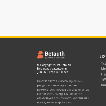
ЛУ
1х
© Copyright 2019 Betauth.
Все права защищены.
Ме
Для лиц старше 18 лет
Па
1W
Сайт является информационным
Ви
ресурсом и не предоставляет
возможности совершать ставки, а так
же получать выигрыши. На сайте
отсутствует возможность участия или
проведения азартных игр.