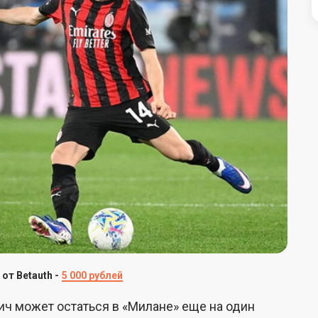
от Betauth -
5 000 рублей
ч может остаться в «Милане» еще на один