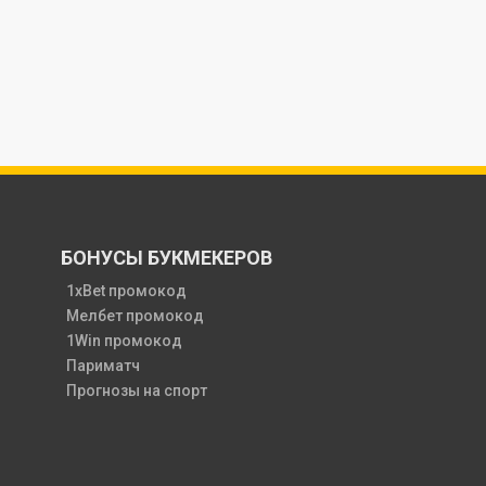
БОНУСЫ БУКМЕКЕРОВ
1xBet промокод
Мелбет промокод
1Win промокод
Париматч
Прогнозы на спорт