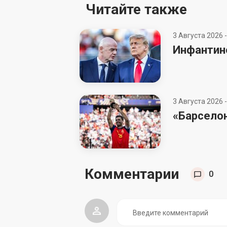
Читайте также
3 Августа 2026 -
Инфантин
3 Августа 2026 -
«Барселон
Комментарии
0