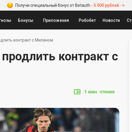
Получи специальный бонус от Betauth -
5 000 рублей
гнозы
Бонусы
Приложения
Робобет
Новости
Ст
1xBet
Мелбет
сп
длить контракт с Миланом
Мелбет
1xBet
продлить контракт с
Париматч
Париматч
Лига Ставок
1Win
1Win
Винлайн
1 мин. чтения