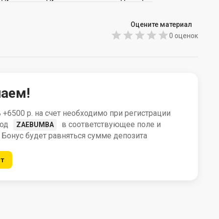
Оцените материал
0 оценок
аем!
 +6500 р. на счет необходимо при регистрации
код
в соответствующее поле и
ZAEBUMBA
. Бонус будет равняться сумме депозита
йт