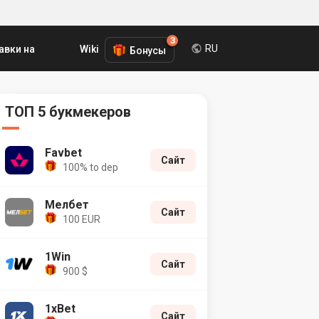
3
RU
авки на
Wiki
Бонусы
орт
ТОП 5 букмекеров
Favbet
Сайт
100% to dep
Мелбет
Сайт
100 EUR
1Win
Сайт
900 $
1xBet
Сайт