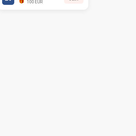
100 EUR