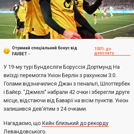
Отримай спеціальний бонус від
100% до
депозиту
FAVBET -
У 19-му турі Бундесліги Боруссія Дортмунд На
виїзді перемогла Уніон Берлін з рахунком 3:0.
Голами відзначилися Джан з пенальті, Шлоттербек
і Байєр. "Джмелі" набрали 42 очки і зберегли друге
місце, відстаючи від Баварії на вісім пунктів. Уніон
залишився дев'ятим з 24 очками.
Нагадаємо, що
Кейн близький до рекорду
Левандовського
.