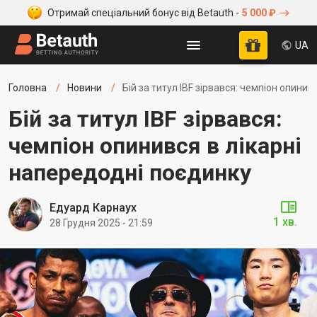
Отримай спеціальний бонус від Betauth -
5 000 ₽
UA
Головна
Новини
Бій за титул IBF зірвався: чемпіон опини
Бій за титул IBF зірвався:
чемпіон опинився в лікарні
напередодні поєдинку
Едуард Карнаух
1 хв.
28 Грудня 2025 - 21:59