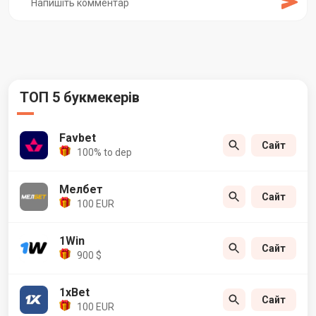
ТОП 5 букмекерів
Favbet
Сайт
100% to dep
Мелбет
Сайт
100 EUR
1Win
Сайт
900 $
1xBet
Сайт
100 EUR