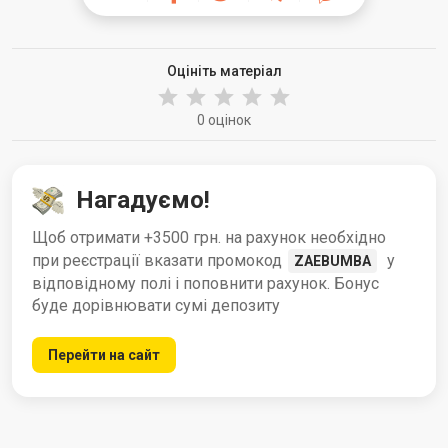
Оцініть матеріал
0 оцінок
Нагадуємо!
Щоб отримати +3500 грн. на рахунок необхідно
при реєстрації вказати промокод
у
ZAEBUMBA
відповідному полі і поповнити рахунок. Бонус
буде дорівнювати сумі депозиту
Перейти на сайт