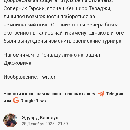
добровольная защита титула была отменена.
Соперник Гарсии, японец Кенширо Тераджи,
лишился возможности побороться за
чемпионский пояс. Организаторы вечера бокса
экстренно пытались найти замену, однако в итоге
были вынуждены изменить расписание турнира.
Напомним, что Роналду лично наградил
Джоковича.
Изображение: Twitter
Новости и прогнозы на спорт теперь в нашем
Telegram
и на
Google News
Эдуард Карнаух
28 Декабря 2025 - 21:59