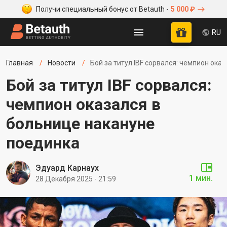
Получи специальный бонус от Betauth -
5 000 ₽
RU
Главная
Новости
Бой за титул IBF сорвался: чемпион ока
Бой за титул IBF сорвался:
чемпион оказался в
больнице накануне
поединка
Эдуард Карнаух
1 мин.
28 Декабря 2025 - 21:59