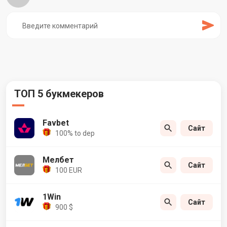
ТОП 5 букмекеров
Favbet
Сайт
100% to dep
Мелбет
Сайт
100 EUR
1Win
Сайт
900 $