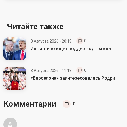
Читайте также
0
3 Августа 2026 - 20:19
Инфантино ищет поддержку Трампа
0
3 Августа 2026 - 11:18
«Барселона» заинтересовалась Родри
Комментарии
0