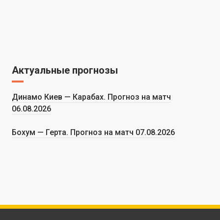
Актуальные прогнозы
Динамо Киев — Карабах. Прогноз на матч
06.08.2026
Бохум — Герта. Прогноз на матч 07.08.2026