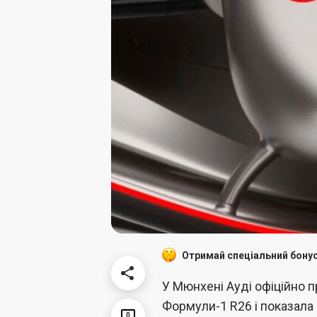
Отримай спеціальний бонус
У Мюнхені Ауді офіційно 
Формули-1 R26 і показала 
0