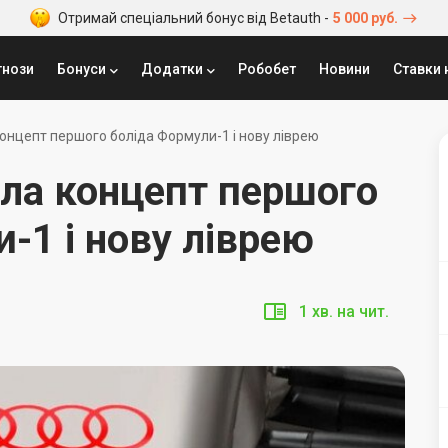
Отримай спеціальний бонус від Betauth -
5 000 руб.
гнози
Бонуси
Додатки
Робобет
Новини
Ставки 
1xBet
Мелбет
онцепт першого боліда Формули-1 і нову ліврею
Мелбет
1xBet
ила концепт першого
Паріматч
Паріматч
-1 і нову ліврею
Ліга ставок
1Win
1Win
Вінлайн
1 хв. на чит.