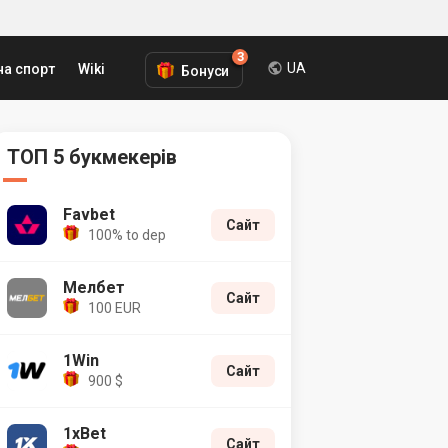
3
UA
на спорт
Wiki
Бонуси
ТОП 5 букмекерів
Favbet
Сайт
100% to dep
Мелбет
Сайт
100 EUR
1Win
Сайт
900 $
1xBet
Сайт