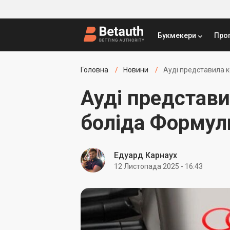
Букмекери
Про
Топ Букмекери
1xBet
Головна
Новини
Ауді представила к
Мелбет
Ауді представ
Паріматч
боліда Формули
1Win
Букмекери
Едуард Карнаух
12 Листопада 2025 - 16:43