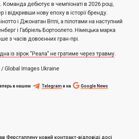
. Команда дебютує в чемпіонаті в 2026 році,
 і відкривши нову епоху в історії бренду.
нотто і Джонатан Вітлі, а пілотами на наступний
нберг і Габріель Бортоолето. Німецька марка
ше з часів довоєнних гран-прі.
дна із зірок "Реала" не гратиме через травму
.
/ Global Images Ukraine
теперь в нашем
Telegram
и на
Google News
ав Ферстаппену новий контракт-відповіді досі