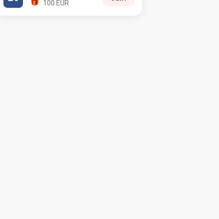
100 EUR