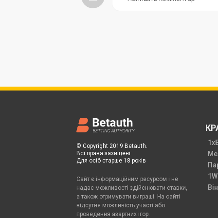
КР
1х
© Copyright 2019 Betauth.
Всі права захищені.
Ме
Для осіб старше 18 років
Па
1W
Сайт є інформаційним ресурсом і не
Ві
надає можливості здійснювати ставки,
а також отримувати виграші. На сайті
відсутня можливість участі або
проведення азартних ігор.