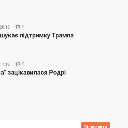
0
 20:19
 шукає підтримку Трампа
0
 11:18
а" зацікавилася Родрі
Відправити