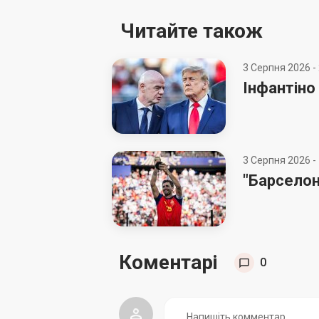
Читайте також
3 Серпня 2026 -
Інфантіно
3 Серпня 2026 -
"Барселон
Коментарі
0