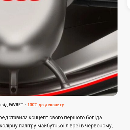
 від FAVBET -
100% до депозиту
представила концепт свого першого боліда
колірну палітру майбутньої лівреї в червоному,