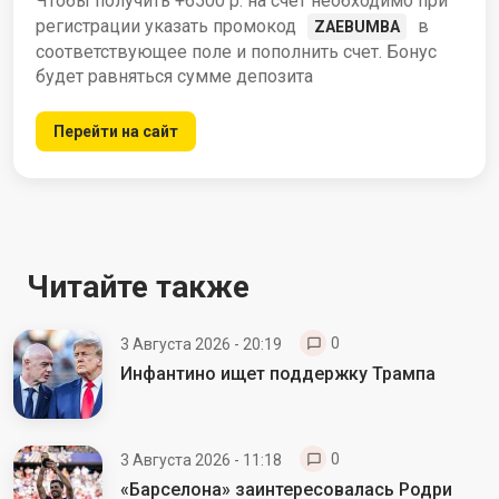
Чтобы получить +6500 р. на счет необходимо при
регистрации указать промокод
в
ZAEBUMBA
соответствующее поле и пополнить счет. Бонус
будет равняться сумме депозита
Перейти на сайт
Читайте также
0
3 Августа 2026 - 20:19
Инфантино ищет поддержку Трампа
0
3 Августа 2026 - 11:18
«Барселона» заинтересовалась Родри