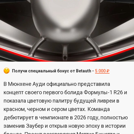
Получи специальный бонус от Betauth -
5 000 ₽
В Мюнхене Ауди официально представила
концепт своего первого болида Формулы-1 R26 и
показала цветовую палитру будущей ливреи в
красном, черном и сером цветах. Команда
дебютирует в чемпионате в 2026 году, полностью
заменив Заубер и открыв новую эпоху в истории