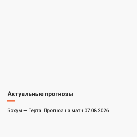
Актуальные прогнозы
Бохум — Герта. Прогноз на матч 07.08.2026