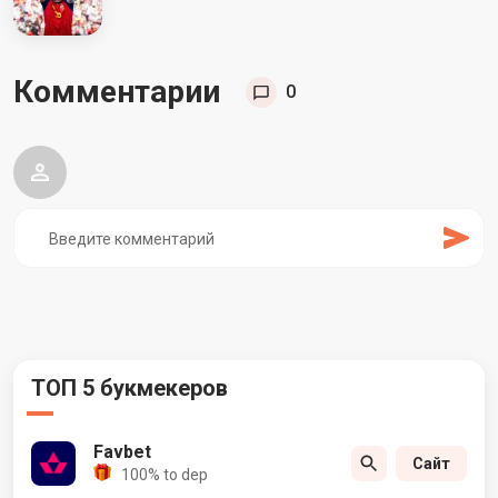
Комментарии
0
ТОП 5 букмекеров
Favbet
Сайт
100% to dep