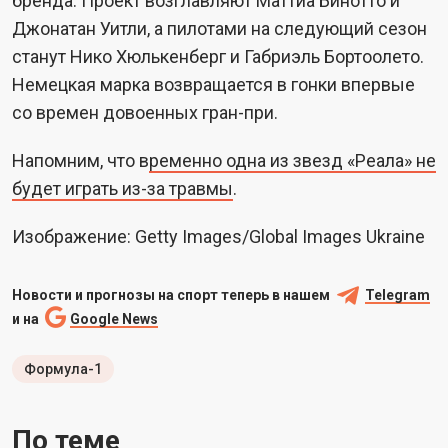
бренда. Проект возглавляют Маттиа Бинотто и
Джонатан Уитли, а пилотами на следующий сезон
станут Нико Хюлькенберг и Габриэль Бортоолето.
Немецкая марка возвращается в гонки впервые
со времен довоенных гран-при.
Напомним, что в
ременно одна из звезд «Реала» не
будет играть из-за травмы
.
Изображение: Getty Images/Global Images Ukraine
Новости и прогнозы на спорт теперь в нашем
Telegram
и на
Google News
Формула-1
По теме