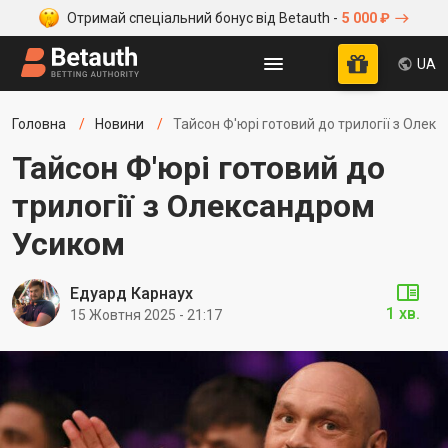
Отримай спеціальний бонус від Betauth -
5 000 ₽
UA
Головна
Новини
Тайсон Ф'юрі готовий до трилогії з Олек
Тайсон Ф'юрі готовий до
трилогії з Олександром
Усиком
Едуард Карнаух
1 хв.
15 Жовтня 2025 - 21:17