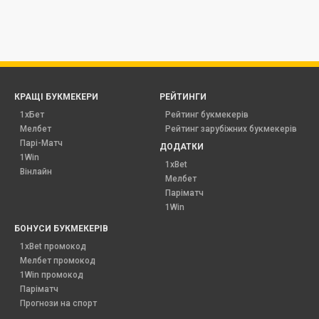
КРАЩІ БУКМЕКЕРИ
РЕЙТИНГИ
1хБет
Рейтинг букмекерів
Мелбет
Рейтинг зарубіжних букмекерів
Парі-Матч
ДОДАТКИ
1Win
1xBet
Вінлайн
Мелбет
Паріматч
1Win
БОНУСИ БУКМЕКЕРІВ
1xBet промокод
Мелбет промокод
1Win промокод
Паріматч
Прогнози на спорт