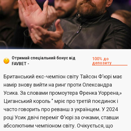
Отримай спеціальний бонус від
100% до
депозиту
FAVBET -
Британський екс-чемпіон світу Тайсон Ф'юрі має
намір знову вийти на ринг проти Олександра
Усика. За словами промоутера Френка Уоррена,»
Циганський король " мріє про третій поєдинок і
часто говорить про реванш з українцем. У 2024
році Усик двічі переміг Ф'юрі за очками, ставши
абсолютним чемпіоном світу. Очікується, що