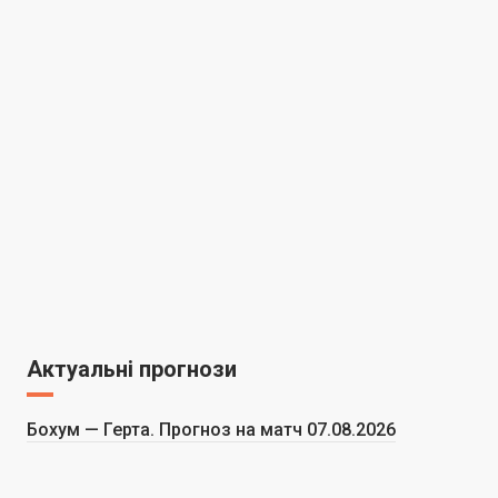
Актуальні прогнози
Бохум — Герта. Прогноз на матч 07.08.2026