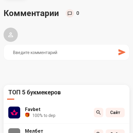
Комментарии
0
ТОП 5 букмекеров
Favbet
Сайт
100% to dep
Мелбет