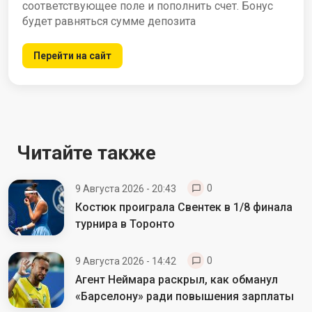
соответствующее поле и пополнить счет. Бонус
будет равняться сумме депозита
Перейти на сайт
Читайте также
0
9 Августа 2026 - 20:43
Костюк проиграла Свентек в 1/8 финала
турнира в Торонто
0
9 Августа 2026 - 14:42
Агент Неймара раскрыл, как обманул
«Барселону» ради повышения зарплаты