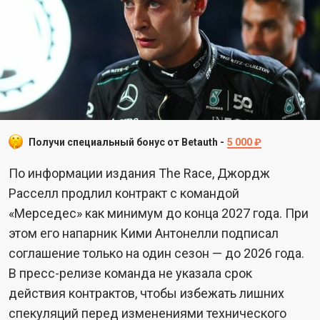
Получи специальный бонус от Betauth -
5 000 ₽
По информации издания The Race, Джордж
Расселл продлил контракт с командой
«Мерседес» как минимум до конца 2027 года. При
этом его напарник Кими Антонелли подписал
соглашение только на один сезон — до 2026 года.
В пресс-релизе команда не указала срок
действия контрактов, чтобы избежать лишних
спекуляций перед изменениями технического