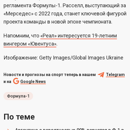
регламента Формулы-1. Расселл, выступающий за
«Мерседес» с 2022 года, станет ключевой фигурой
проекта команды в новой эпохе чемпионата.
Напомним, что
«Реал» интересуется 19-летним
вингером «Ювентуса»
.
Изображение: Getty Images/Global Images Ukraine
Новости и прогнозы на спорт теперь в нашем
Telegram
и на
Google News
Формула-1
По теме