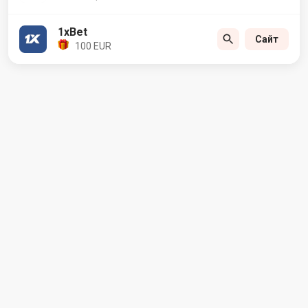
1xBet
Сайт
100 EUR