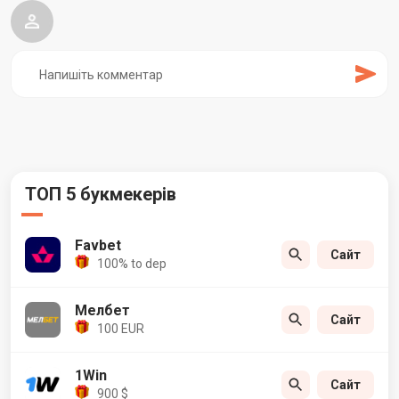
ТОП 5 букмекерів
Favbet
Сайт
100% to dep
Мелбет
Сайт
100 EUR
1Win
Сайт
900 $