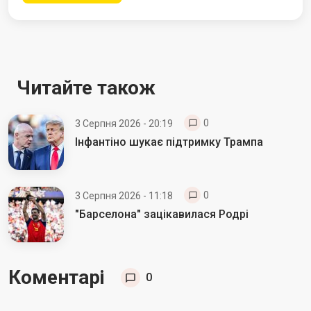
Читайте також
0
3 Серпня 2026 - 20:19
Інфантіно шукає підтримку Трампа
0
3 Серпня 2026 - 11:18
"Барселона" зацікавилася Родрі
Коментарі
0