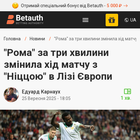
Отримай спеціальний бонус від Betauth -
5 000 ₽
UA
Головна
Новини
"Рома" за три хвилини змінила хід матчу з
"Рома" за три хвилини
змінила хід матчу з
"Ніццою" в Лізі Європи
Едуард Карнаух
1 хв.
25 Вересня 2025 - 18:05