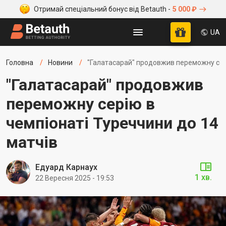
Отримай спеціальний бонус від Betauth -
5 000 ₽
UA
Головна
Новини
"Галатасарай" продовжив переможну сері
"Галатасарай" продовжив
переможну серію в
чемпіонаті Туреччини до 14
матчів
Едуард Карнаух
1 хв.
22 Вересня 2025 - 19:53