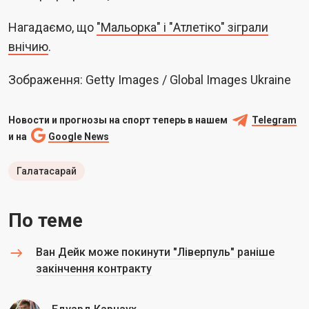
Нагадаємо, що
"Мальорка" і "Атлетіко" зіграли
внічию
.
Зображення: Getty Images / Global Images Ukraine
Новости и прогнозы на спорт теперь в нашем
Telegram
и на
Google News
Галатасарай
По теме
Ван Дейк може покинути "Ліверпуль" раніше
закінчення контракту