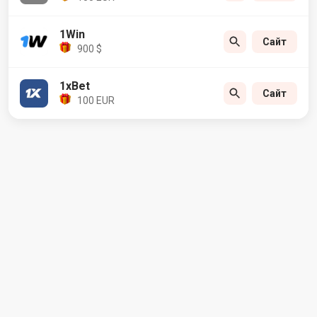
1Win
Сайт
900 $
1xBet
Сайт
100 EUR