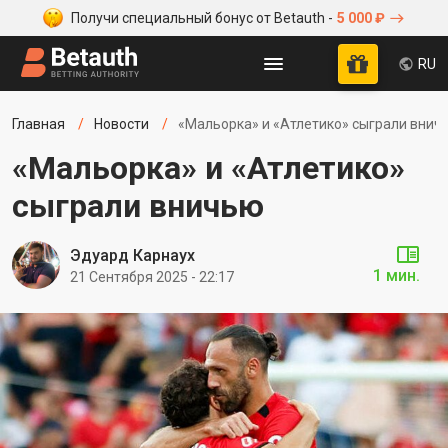
Получи специальный бонус от Betauth -
5 000 ₽
RU
Главная
Новости
«Мальорка» и «Атлетико» сыграли внич
«Мальорка» и «Атлетико»
сыграли вничью
Эдуард Карнаух
1 мин.
21 Сентября 2025 - 22:17