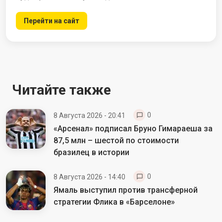
Перейти на сайт
Читайте также
0
8 Августа 2026 - 20:41
«Арсенал» подписал Бруно Гимараеша за
87,5 млн – шестой по стоимости
бразилец в истории
0
8 Августа 2026 - 14:40
Ямаль выступил против трансферной
стратегии Флика в «Барселоне»