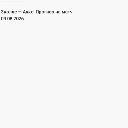
Зволле — Аякс. Прогноз на матч
09.08.2026