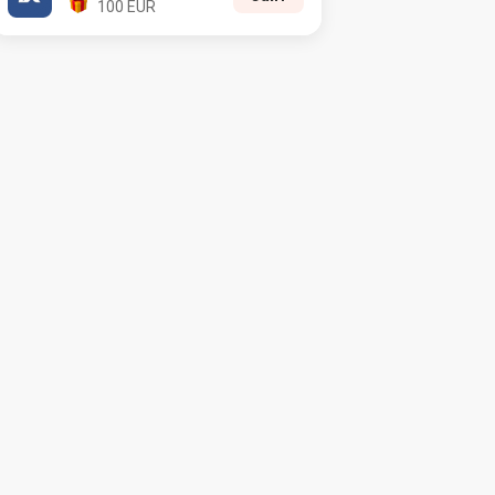
100 EUR