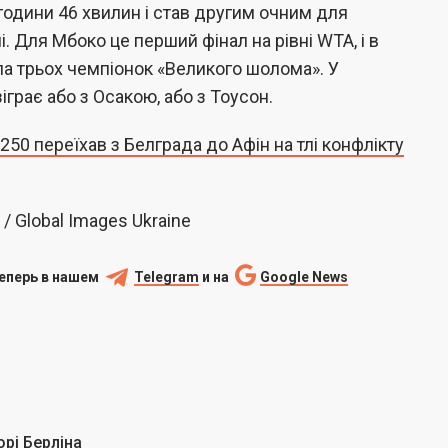
 2 години 46 хвилин і став другим очним для
. Для Мбоко це перший фінал на рівні WTA, і в
ла трьох чемпіонок «Великого шолома». У
іграє або з Осакою, або з Тоусон.
 250 переїхав з Белграда до Афін на тлі конфлікту
/ Global Images Ukraine
теперь в нашем
Telegram
и на
Google News
орі Берліна