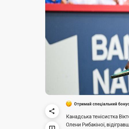
Отримай спеціальний бонус
Канадська тенісистка Вікт
Олени Рибакіної, відіграв
0