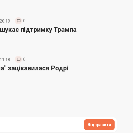
0
 20:19
 шукає підтримку Трампа
0
 11:18
а" зацікавилася Родрі
Відправити