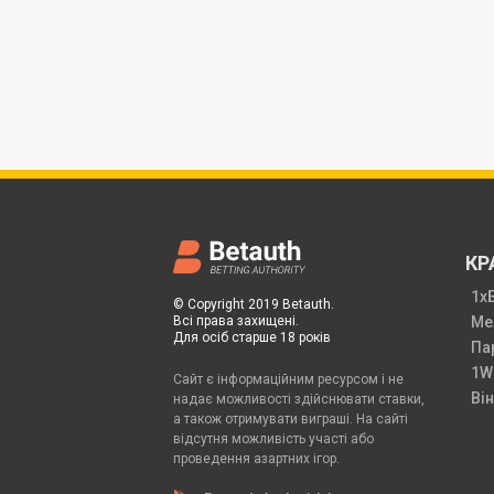
КР
1х
© Copyright 2019 Betauth.
Всі права захищені.
Ме
Для осіб старше 18 років
Па
1W
Сайт є інформаційним ресурсом і не
Ві
надає можливості здійснювати ставки,
а також отримувати виграші. На сайті
відсутня можливість участі або
проведення азартних ігор.