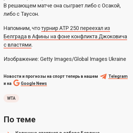
В решающем матче она сыграет либо с Осакой,
либо с Таусон.
Напомним, что
турнир ATP 250 переехал из
Белграда в Афины на фоне конфликта Джоковича
с властями
.
Изображение: Getty Images/Global Images Ukraine
Новости и прогнозы на спорт теперь в нашем
Telegram
и на
Google News
WTA
По теме