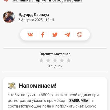
Калинина стартует в отборе Берлина
Эдуард Карнаух
6 Августа 2025 - 12:14
Оцените материал
0 оценок
Напоминаем!
Чтобы получить +6500 р. на счет необходимо при
регистрации указать промокод
в
ZAEBUMBA
соответствующее поле и пополнить счет. Бонус