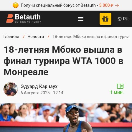
Получи специальный бонус от Betauth -
5 000 ₽
RU
Главная
Новости
18-летняя Мбоко вышла в финал турнир
18-летняя Мбоко вышла в
финал турнира WTA 1000 в
Монреале
Эдуард Карнаух
1 мин.
6 Августа 2025 - 12:14