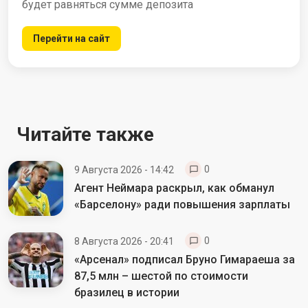
будет равняться сумме депозита
Перейти на сайт
Читайте также
0
9 Августа 2026 - 14:42
Агент Неймара раскрыл, как обманул
«Барселону» ради повышения зарплаты
0
8 Августа 2026 - 20:41
«Арсенал» подписал Бруно Гимараеша за
87,5 млн – шестой по стоимости
бразилец в истории