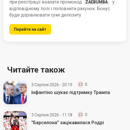
при реєстрації вказати промокод
у
ZAEBUMBA
відповідному полі і поповнити рахунок. Бонус
буде дорівнювати сумі депозиту
Перейти на сайт
Читайте також
0
3 Серпня 2026 - 20:19
Інфантіно шукає підтримку Трампа
0
3 Серпня 2026 - 11:18
"Барселона" зацікавилася Родрі