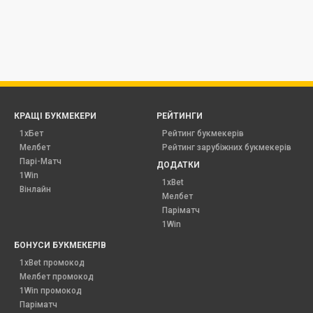
КРАЩІ БУКМЕКЕРИ
РЕЙТИНГИ
1хБет
Рейтинг букмекерів
Мелбет
Рейтинг зарубіжних букмекерів
Парі-Матч
ДОДАТКИ
1Win
1xBet
Вінлайн
Мелбет
Паріматч
1Win
БОНУСИ БУКМЕКЕРІВ
1xBet промокод
Мелбет промокод
1Win промокод
Паріматч