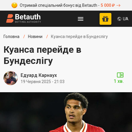
Отримай спеціальний бонус від Betauth -
5 000 ₽
UA
Головна
Новини
Куанса перейде в Бундеслігу
Куанса перейде в
Бундеслігу
Едуард Карнаух
1 хв.
19 Червня 2025 - 21:03