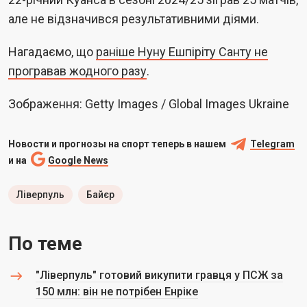
але не відзначився результативними діями.
Нагадаємо, що
раніше Нуну Ешпіріту Санту не
програвав жодного разу
.
Зображення: Getty Images / Global Images Ukraine
Новости и прогнозы на спорт теперь в нашем
Telegram
и на
Google News
Ліверпуль
Байєр
По теме
"Ліверпуль" готовий викупити гравця у ПСЖ за
150 млн: він не потрібен Енріке