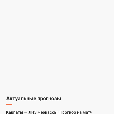
Актуальные прогнозы
Карпаты — ЛНЗ Черкассы. Прогноз на матч