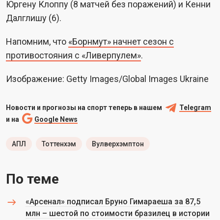
Юргену Клоппу (8 матчей без поражений) и Кенни
Далглишу (6).
Напомним, что
«Борнмут» начнет сезон с
противостояния с «Ливерпулем»
.
Изображение: Getty Images/Global Images Ukraine
Новости и прогнозы на спорт теперь в нашем
Telegram
и на
Google News
АПЛ
Тоттенхэм
Вулверхэмптон
По теме
«Арсенал» подписал Бруно Гимараеша за 87,5
млн – шестой по стоимости бразилец в истории