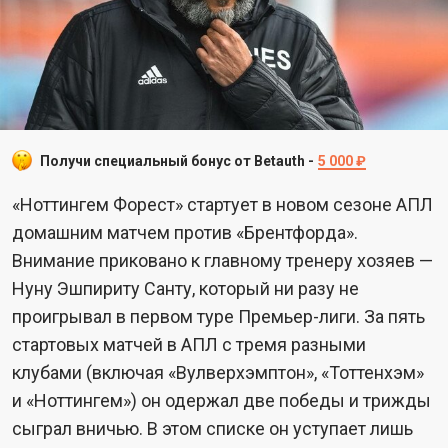
Получи специальный бонус от Betauth -
5 000 ₽
«Ноттингем Форест» стартует в новом сезоне АПЛ
домашним матчем против «Брентфорда».
Внимание приковано к главному тренеру хозяев —
Нуну Эшпириту Санту, который ни разу не
проигрывал в первом туре Премьер-лиги. За пять
стартовых матчей в АПЛ с тремя разными
клубами (включая «Вулверхэмптон», «Тоттенхэм»
и «Ноттингем») он одержал две победы и трижды
сыграл вничью. В этом списке он уступает лишь