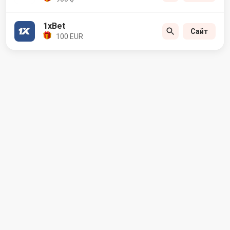
1xBet
Сайт
100 EUR