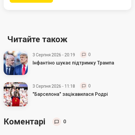
Читайте також
0
3 Серпня 2026 - 20:19
Інфантіно шукає підтримку Трампа
0
3 Серпня 2026 - 11:18
"Барселона" зацікавилася Родрі
Коментарі
0