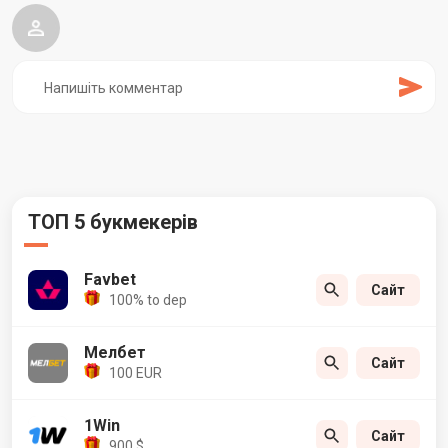
ТОП 5 букмекерів
Favbet
Сайт
100% to dep
Мелбет
Сайт
100 EUR
1Win
Сайт
900 $