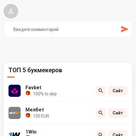
ТОП 5 букмекеров
Favbet
Сайт
100% to dep
Мелбет
Сайт
100 EUR
1Win
Сайт