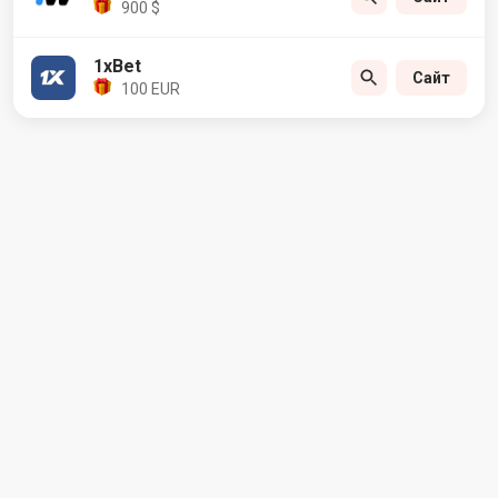
900 $
1xBet
Сайт
100 EUR