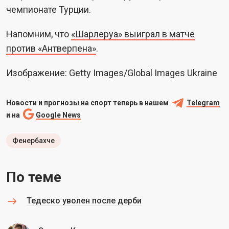
чемпионате Турции.
Напомним, что
«Шарлеруа» выиграл в матче
против «Антверпена»
.
Изображение: Getty Images/Global Images Ukraine
Новости и прогнозы на спорт теперь в нашем
Telegram
и на
Google News
Фенербахче
По теме
Тедеско уволен после дерби