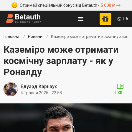
Отримай спеціальний бонус від Betauth -
5 000 ₽
UA
Головна
Новини
Каземіро може отримати космічну зарпла
Каземіро може отримати
космічну зарплату - як у
Роналду
Едуард Карнаух
1 хв.
4 Травня 2025 - 22:58