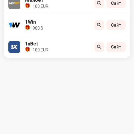
Мелбет
Сайт
100 EUR
1Win
Сайт
900 $
1xBet
Сайт
100 EUR